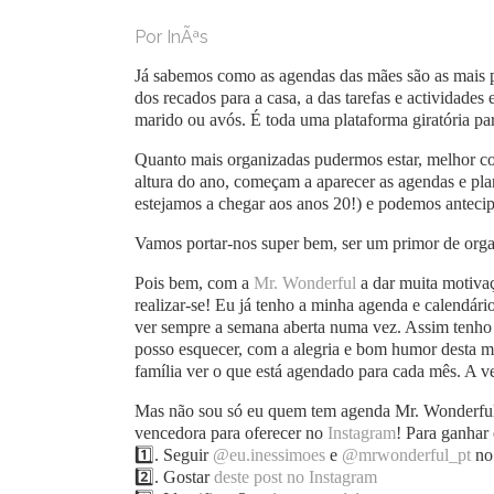
Por InÃªs
Já sabemos como as agendas das mães são as mais p
dos recados para a casa, a das tarefas e actividades
marido ou avós. É toda uma plataforma giratória par
Quanto mais organizadas pudermos estar, melhor cor
altura do ano, começam a aparecer as agendas e pl
estejamos a chegar aos anos 20!) e podemos antecipa
Vamos portar-nos super bem, ser um primor de orga
Pois bem, com a
Mr. Wonderful
a dar muita motiva
realizar-se! Eu já tenho a minha agenda e calendári
ver sempre a semana aberta numa vez. Assim tenho e
posso esquecer, com a alegria e bom humor desta ma
família ver o que está agendado para cada mês. A 
Mas não sou só eu quem tem agenda Mr. Wonderful
vencedora para oferecer no
Instagram
! Para ganhar 
1️⃣. Seguir
@eu.inessimoes
e
@mrwonderful_pt
no
2️⃣. Gostar
deste post no Instagram