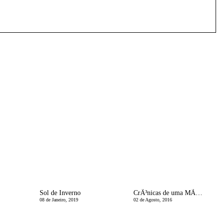
Sol de Inverno
CrÃ³nicas de uma MÃ£e Divorciada | O Amor do SÃ©c. XXI
08 de Janeiro, 2019
02 de Agosto, 2016