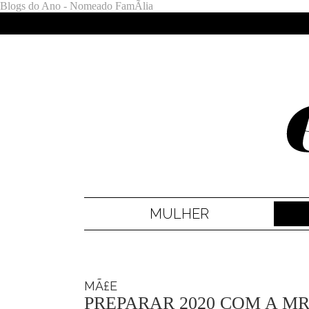
Blogs do Ano - Nomeado FamÃ­lia
MULHER
MÃ£E
PREPARAR 2020 COM A M