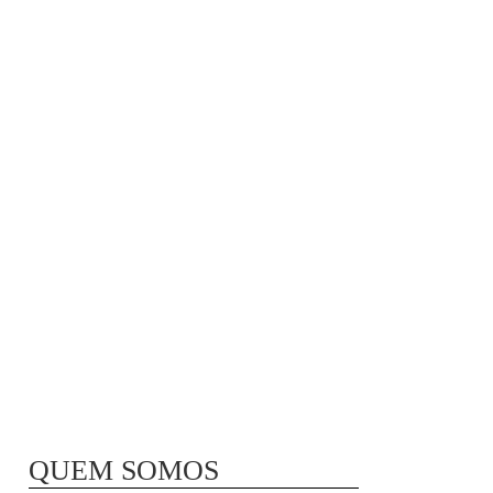
MÃ£E BIO-LÃ³GICA |
COMIDA PARA
CONGELAR
QUEM SOMOS