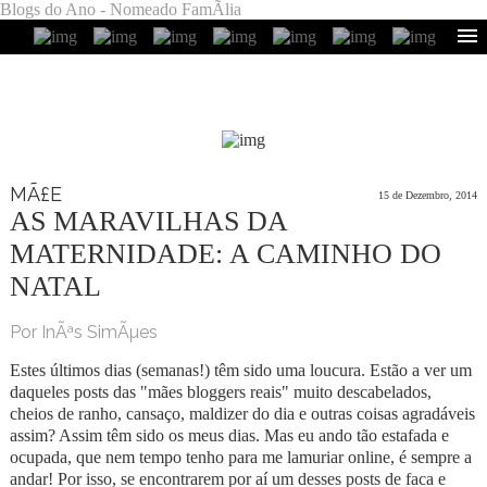
Blogs do Ano - Nomeado FamÃ­lia
MÃ£E
15 de Dezembro, 2014
AS MARAVILHAS DA
MATERNIDADE: A CAMINHO DO
NATAL
Por InÃªs SimÃµes
Estes últimos dias (semanas!) têm sido uma loucura. Estão a ver um
daqueles posts das "mães bloggers reais" muito descabelados,
cheios de ranho, cansaço, maldizer do dia e outras coisas agradáveis
assim? Assim têm sido os meus dias. Mas eu ando tão estafada e
ocupada, que nem tempo tenho para me lamuriar online, é sempre a
andar! Por isso, se encontrarem por aí um desses posts de faca e