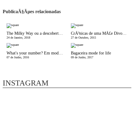
PublicaÃ§Ãµes relacionadas
The Milky Way ou a descoberta da amamentaÃ§Ã£o
CrÃ³nicas de uma MÃ£e Divorciada | Chegou o horÃ¡rio de Inverno
24 de Janeiro, 2018
27 de Outubro, 2015
What's your number? Em modo safari
Bagaceira mode for life
07 de Junho, 2016
09 de Junho, 2017
INSTAGRAM