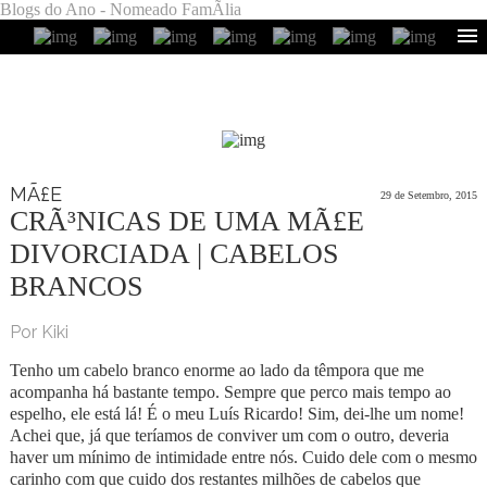
Blogs do Ano - Nomeado FamÃ­lia
MÃ£E
29 de Setembro, 2015
CRÃ³NICAS DE UMA MÃ£E
DIVORCIADA | CABELOS
BRANCOS
Por Kiki
Tenho um cabelo branco enorme ao lado da têmpora que me
acompanha há bastante tempo. Sempre que perco mais tempo ao
espelho, ele está lá! É o meu Luís Ricardo! Sim, dei-lhe um nome!
Achei que, já que teríamos de conviver um com o outro, deveria
haver um mínimo de intimidade entre nós. Cuido dele com o mesmo
carinho com que cuido dos restantes milhões de cabelos que