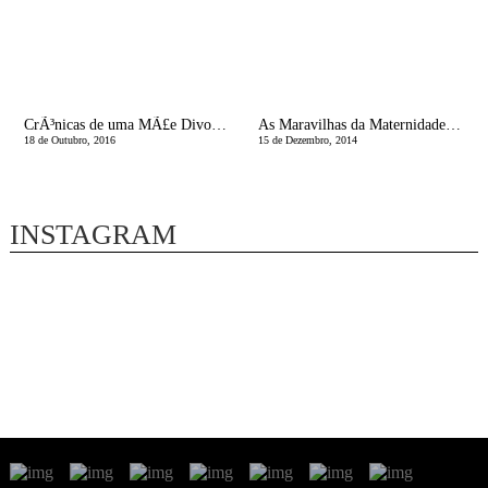
CrÃ³nicas de uma MÃ£e Divorciada | 12 DefiniÃ§Ãµes de DivÃ³rcio
As Maravilhas da Maternidade: A Caminho do Natal
18 de Outubro, 2016
15 de Dezembro, 2014
INSTAGRAM