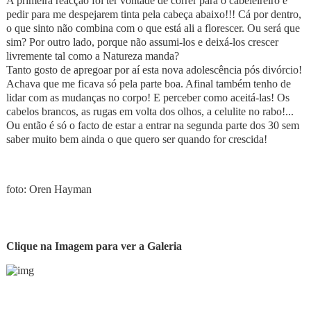
A primeira reacção foi ter vontade de correr para o cabeleireiro e
pedir para me despejarem tinta pela cabeça abaixo!!! Cá por dentro,
o que sinto não combina com o que está ali a florescer. Ou será que
sim? Por outro lado, porque não assumi-los e deixá-los crescer
livremente tal como a Natureza manda?
Tanto gosto de apregoar por aí esta nova adolescência pós divórcio!
Achava que me ficava só pela parte boa. Afinal também tenho de
lidar com as mudanças no corpo! E perceber como aceitá-las! Os
cabelos brancos, as rugas em volta dos olhos, a celulite no rabo!...
Ou então é só o facto de estar a entrar na segunda parte dos 30 sem
saber muito bem ainda o que quero ser quando for crescida!
foto: Oren Hayman
Clique na Imagem para ver a Galeria