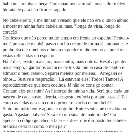
habitam a minha cabeça. Com shampoo sem sal, amaciador e óleo
hidratante para não ficar estragado.
No cabeleireiro já me tinham avisado que ele não era o único albino
a morar na minha farta cabeleira, mas, "longe da vista, longe do
coração!"
Confesso que não perco muito tempo em frente ao espelho! Penteio-
me à pressa de manhã, passo um bb cream de forma já automática e
ponho risco e rímel nos olhos sem perder muito tempo a apreciar as
vistas reflectidas no espelho.
Há 2 dias, avistei mais um, mais outro, mais outro... Resolvi perder
mais tempo, ligar todos os focos de luz da minha casa-de-banho e
admirar o meu cabelo. Separei melena por melena... Arregalei os
olhos... Sustive a respiração... Lá estavam eles! Todos! Tantos! A
reproduzirem-se que nem coelhos. Já não os consigo contar.
Contam eles por mim! As histórias da minha vida. Será que cada um
nasceu de cada susto, alegria, desgosto, euforia por que passei? Tal
como as fadas nascem com o primeiro sorriso de um bebé?
Sinto um misto entre agonia e orgulho. Entre sentir-me crescida ou
gasta. Agastada talvez? Será isto um sinal de maturidade? Ou
apenas o código genético a falar e a dizer que é suposto ter cabelos
brancos cedo tal como o meu pai?