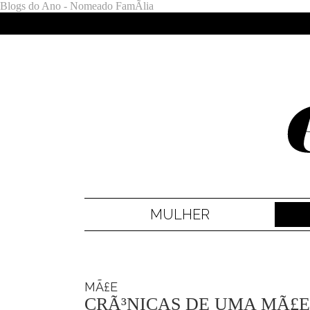
Blogs do Ano - Nomeado FamÃ­lia
MULHER
MÃ£E
CRÃ³NICAS DE UMA MÃ£E