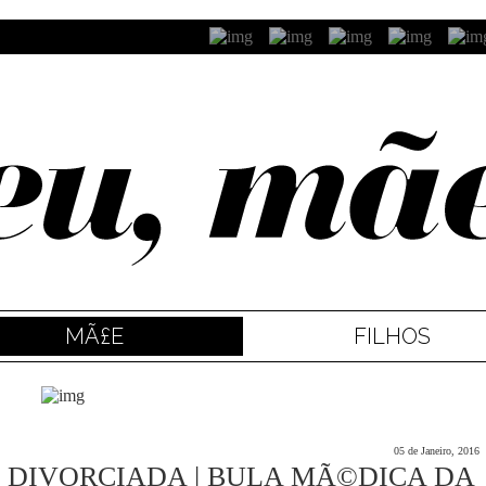
MÃ£E
FILHOS
05 de Janeiro, 2016
 DIVORCIADA | BULA MÃ©DICA DA