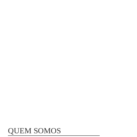
MÃ£E BIO-LÃ³GICA |
COMIDA PARA
CONGELAR
QUEM SOMOS