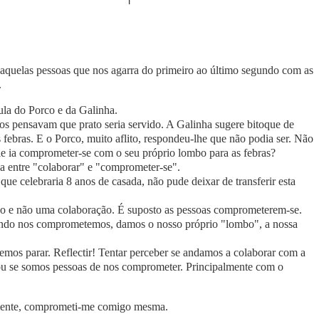
quelas pessoas que nos agarra do primeiro ao último segundo com as
.
la do Porco e da Galinha.
os pensavam que prato seria servido. A Galinha sugere bitoque de
febras. E o Porco, muito aflito, respondeu-lhe que não podia ser. Não
 ele ia comprometer-se com o seu próprio lombo para as febras?
ça entre "colaborar" e "comprometer-se".
ue celebraria 8 anos de casada, não pude deixar de transferir esta
o e não uma colaboração. É suposto as pessoas comprometerem-se.
ndo nos comprometemos, damos o nosso próprio "lombo", a nossa
mos parar. Reflectir! Tentar perceber se andamos a colaborar com a
, ou se somos pessoas de nos comprometer. Principalmente com o
mente, comprometi-me comigo mesma.