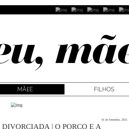
MÃ£E
FILHOS
01 de Setembro, 2015
DIVORCIADA | O PORCO E A