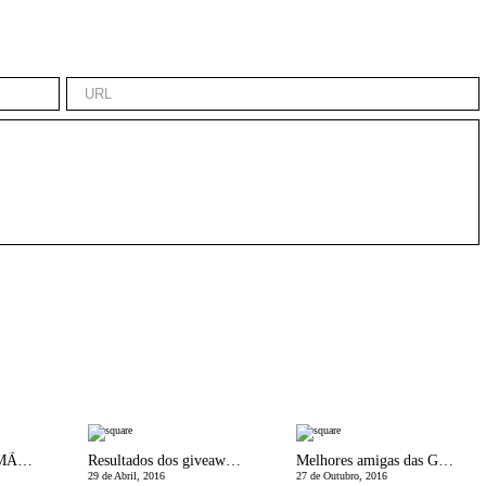
CrÃ³nicas de uma MÃ£e Divorciada | O Porco e a Galinha
Resultados dos giveaways Float In e Meekbum
Melhores amigas das GrÃ¡vidas | Almofadas de gravidez e amamentaÃ§Ã£o
29 de Abril, 2016
27 de Outubro, 2016