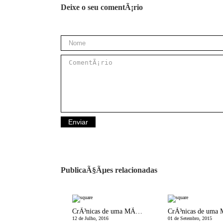
Deixe o seu comentÃ¡rio
PublicaÃ§Ãµes relacionadas
CrÃ³nicas de uma MÃ£e Divorciada | EntÃ£o e Agora?
12 de Julho, 2016
01 de Setembro, 2015