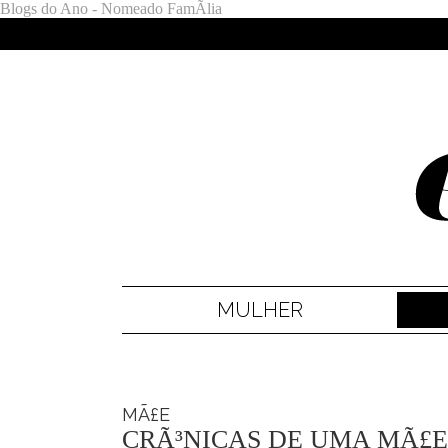
Blogs do Ano - Nomeado FamÃ­lia
MULHER
MÃ£E
CRÃ³NICAS DE UMA MÃ£E 