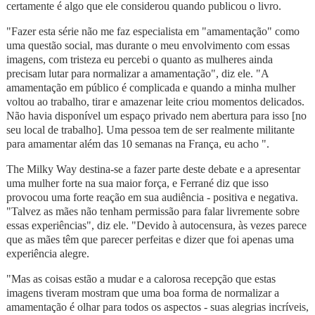
certamente é algo que ele considerou quando publicou o livro.
"Fazer esta série não me faz especialista em "amamentação" como
uma questão social, mas durante o meu envolvimento com essas
imagens, com tristeza eu percebi o quanto as mulheres ainda
precisam lutar para normalizar a amamentação", diz ele. "A
amamentação em público é complicada e quando a minha mulher
voltou ao trabalho, tirar e amazenar leite criou momentos delicados.
Não havia disponível um espaço privado nem abertura para isso [no
seu local de trabalho]. Uma pessoa tem de ser realmente militante
para amamentar além das 10 semanas na França, eu acho ".
The Milky Way destina-se a fazer parte deste debate e a apresentar
uma mulher forte na sua maior força, e Ferrané diz que isso
provocou uma forte reação em sua audiência - positiva e negativa.
"Talvez as mães não tenham permissão para falar livremente sobre
essas experiências", diz ele. "Devido à autocensura, às vezes parece
que as mães têm que parecer perfeitas e dizer que foi apenas uma
experiência alegre.
"Mas as coisas estão a mudar e a calorosa recepção que estas
imagens tiveram mostram que uma boa forma de normalizar a
amamentação é olhar para todos os aspectos - suas alegrias incríveis,