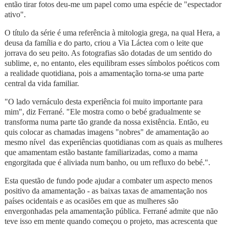
então tirar fotos deu-me um papel como uma espécie de "espectador
ativo".
O título da série é uma referência à mitologia grega, na qual Hera, a
deusa da família e do parto, criou a Via Láctea com o leite que
jorrava do seu peito. As fotografias são dotadas de um sentido do
sublime, e, no entanto, eles equilibram esses símbolos poéticos com
a realidade quotidiana, pois a amamentação torna-se uma parte
central da vida familiar.
"O lado vernáculo desta experiência foi muito importante para
mim", diz Ferrané. "Ele mostra como o bebé gradualmente se
transforma numa parte tão grande da nossa existência. Então, eu
quis colocar as chamadas imagens "nobres" de amamentação ao
mesmo nível das experiências quotidianas com as quais as mulheres
que amamentam estão bastante familiarizadas, como a mama
engorgitada que é aliviada num banho, ou um refluxo do bebé.".
Esta questão de fundo pode ajudar a combater um aspecto menos
positivo da amamentação - as baixas taxas de amamentação nos
países ocidentais e as ocasiões em que as mulheres são
envergonhadas pela amamentação pública. Ferrané admite que não
teve isso em mente quando começou o projeto, mas acrescenta que