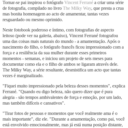
Tornar-se pai inspirou o fotógrafo
Vincent Ferrané
a criar uma série
de fotografia, compilado no livro
The Milky Way
, que presta a crua
mas bonita homenagem ao acto de amamentar, tantas vezes
resguardado ou mesmo oprimido.
Neste fotobook poderoso e íntimo, com fotografias de aspecto
leitoso (pode ver na galeria, abaixo), Vincent Ferrané fotografou
uma das coisas mais naturais do mundo - a amamentação. Após o
nascimento do filho, o fotógrafo francês ficou impressionado com a
força e a resiliência da sua mulher durante esses primeiros
momentos - semanas, e iniciou um projeto de seis meses para
documentar como ela e o filho de ambos se ligaram através dele.
The Milky Way, a série resultante, desmistifica um acto que tantas
vezes é marginalizado.
"Fiquei muito impressionado pela beleza desses momentos", explica
Ferrané. "Quando eu digo beleza, não quero dizer que é pura
alegria - são tempos ambivalentes de força e emoção, por um lado,
mas também difíceis e cansativos".
"Tirar fotos de pessoas e momentos que você realmente ama é o
mais importante", diz ele. "Durante a amamentação, como pai, você
está envolvido emocionalmente, mas já está numa posição distante,