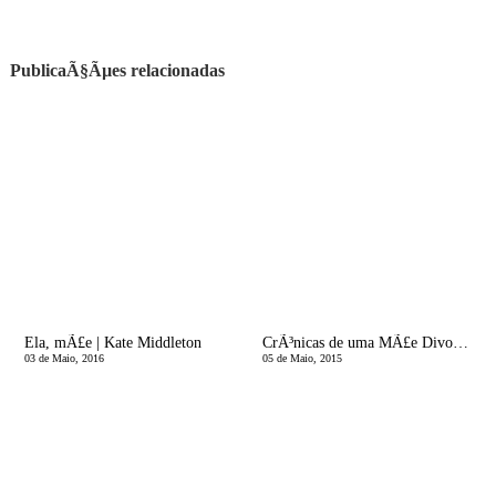
PublicaÃ§Ãµes relacionadas
Ela, mÃ£e | Kate Middleton
CrÃ³nicas de uma MÃ£e Divorciada | Hoje Sonhei Contigo
03 de Maio, 2016
05 de Maio, 2015