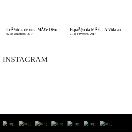
CrÃ³nicas de uma MÃ£e Divorciada | Quero Um Amor Assim
EspaÃ§o da MÃ£e | A Vida aos 9 anos de Idade
02 de Dezembro, 2014
21 de Fevereiro, 2017
INSTAGRAM