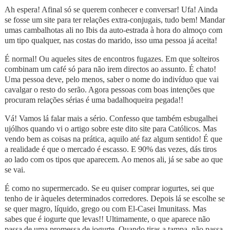
Ah espera! Afinal só se querem conhecer e conversar! Ufa! Ainda
se fosse um site para ter relações extra-conjugais, tudo bem! Mandar
umas cambalhotas ali no Ibis da auto-estrada à hora do almoço com
um tipo qualquer, nas costas do marido, isso uma pessoa já aceita!
É normal! Ou aqueles sites de encontros fugazes. Em que solteiros
combinam um café só para não irem directos ao assunto. É chato!
Uma pessoa deve, pelo menos, saber o nome do indivíduo que vai
cavalgar o resto do serão. Agora pessoas com boas intenções que
procuram relações sérias é uma badalhoqueira pegada!!
Vá! Vamos lá falar mais a sério. Confesso que também esbugalhei
ujólhos quando vi o artigo sobre este dito site para Católicos. Mas
vendo bem as coisas na prática, aquilo até faz algum sentido! É que
a realidade é que o mercado é escasso. E 90% das vezes, dás tiros
ao lado com os tipos que aparecem. Ao menos ali, já se sabe ao que
se vai.
É como no supermercado. Se eu quiser comprar iogurtes, sei que
tenho de ir àqueles determinados corredores. Depois lá se escolhe se
se quer magro, líquido, grego ou com El-Casei Imunitass. Mas
sabes que é iogurte que levas!! Ultimamente, o que aparece não
passa de uma promessa de iogurte. Quando tiras a tampa, não passa