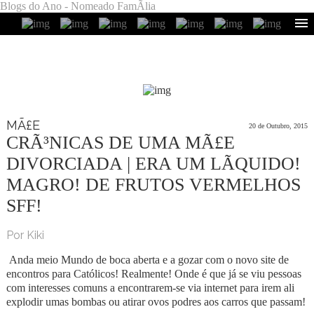
Blogs do Ano - Nomeado FamÃ­lia
MÃ£E
20 de Outubro, 2015
CRÃ³NICAS DE UMA MÃ£E
DIVORCIADA | ERA UM LÃ­QUIDO!
MAGRO! DE FRUTOS VERMELHOS
SFF!
Por Kiki
Anda meio Mundo de boca aberta e a gozar com o novo site de
encontros para Católicos! Realmente! Onde é que já se viu pessoas
com interesses comuns a encontrarem-se via internet para irem ali
explodir umas bombas ou atirar ovos podres aos carros que passam!