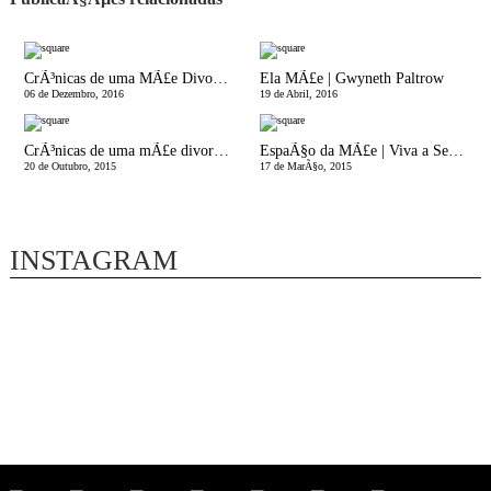
CrÃ³nicas de uma MÃ£e Divorciada | Somos uma FamÃ­lia em ConstruÃ§Ã£o
Ela MÃ£e | Gwyneth Paltrow
06 de Dezembro, 2016
19 de Abril, 2016
CrÃ³nicas de uma mÃ£e divorciada | Era um lÃ­quido! Magro! De frutos vermelhos sff!
EspaÃ§o da MÃ£e | Viva a Segunda-Feira!
20 de Outubro, 2015
17 de MarÃ§o, 2015
INSTAGRAM