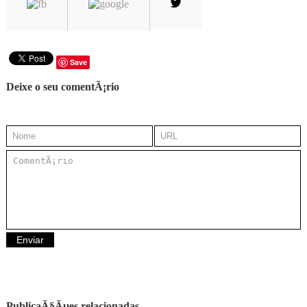
Save
Deixe o seu comentÃ¡rio
PublicaÃ§Ãµes relacionadas