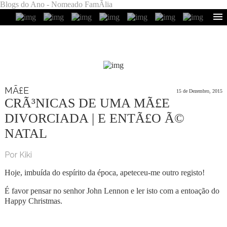
Blogs do Ano - Nomeado FamÃ­lia
MÃ£E
15 de Dezembro, 2015
CRÃ³NICAS DE UMA MÃ£E
DIVORCIADA | E ENTÃ£O Ã©
NATAL
Por Kiki
Hoje, imbuída do espírito da época, apeteceu-me outro registo!
É favor pensar no senhor John Lennon e ler isto com a entoação do
Happy Christmas.