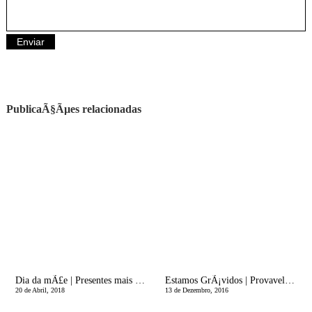
PublicaÃ§Ãµes relacionadas
Dia da mÃ£e | Presentes mais que especiais: Andrea Prints
Estamos GrÃ¡vidos | Provavelmente Mito!
20 de Abril, 2018
13 de Dezembro, 2016