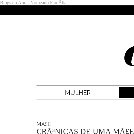
Blogs do Ano - Nomeado FamÃ­lia
MULHER
MÃ£E
CRÃ³NICAS DE UMA MÃ£E