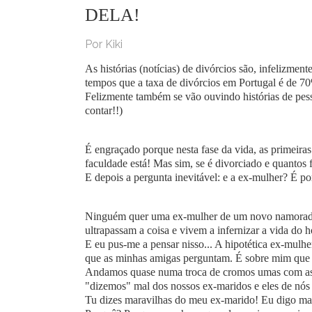
DELA!
Por Kiki
As histórias (notícias) de divórcios são, infelizmen
tempos que a taxa de divórcios em Portugal é de 70
Felizmente também se vão ouvindo histórias de pe
contar!!)
É engraçado porque nesta fase da vida, as primeiras
faculdade está! Mas sim, se é divorciado e quantos 
E depois a pergunta inevitável: e a ex-mulher? É po
Ninguém quer uma ex-mulher de um novo namorado 
ultrapassam a coisa e vivem a infernizar a vida do
E eu pus-me a pensar nisso... A hipotética ex-mulh
que as minhas amigas perguntam. É sobre mim que 
Andamos quase numa troca de cromos umas com as o
"dizemos" mal dos nossos ex-maridos e eles de nós
Tu dizes maravilhas do meu ex-marido! Eu digo mar