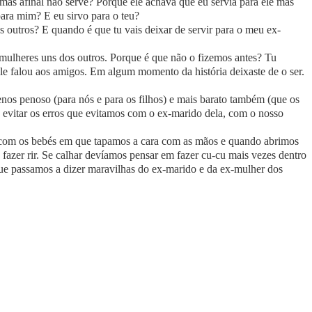
as afinal não serve? Porque ele achava que eu servia para ele mas
para mim? E eu sirvo para o teu?
 outros? E quando é que tu vais deixar de servir para o meu ex-
mulheres uns dos outros. Porque é que não o fizemos antes? Tu
le falou aos amigos. Em algum momento da história deixaste de o ser.
enos penoso (para nós e para os filhos) e mais barato também (que os
s evitar os erros que evitamos com o ex-marido dela, com o nosso
 com os bebés em que tapamos a cara com as mãos e quando abrimos
fazer rir. Se calhar devíamos pensar em fazer cu-cu mais vezes dentro
ue passamos a dizer maravilhas do ex-marido e da ex-mulher dos