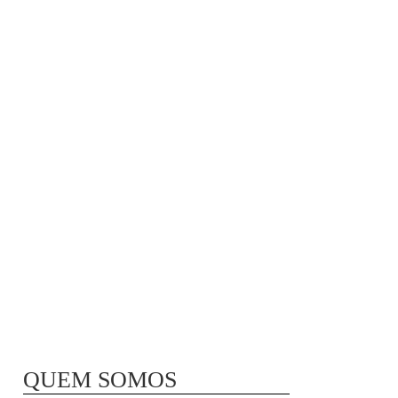
MÃ£E BIO-LÃ³GICA |
COMIDA PARA
CONGELAR
QUEM SOMOS