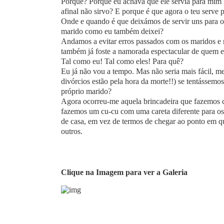
Porquê? Porque eu achava que ele servia para mim m
afinal não sirvo? E porque é que agora o teu serve 
Onde e quando é que deixámos de servir uns para os
marido como eu também deixei?
Andamos a evitar erros passados com os maridos e 
também já foste a namorada espectacular de quem e
Tal como eu! Tal como eles! Para quê?
Eu já não vou a tempo. Mas não seria mais fácil, m
divórcios estão pela hora da morte!!) se tentássemo
próprio marido?
Agora ocorreu-me aquela brincadeira que fazemos
fazemos um cu-cu com uma careta diferente para os 
de casa, em vez de termos de chegar ao ponto em q
outros.
Clique na Imagem para ver a Galeria