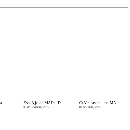
Preparar 2020 com a Mr. Wonderful e um Giveaway
EspaÃ§o da MÃ£e | Da Dor da Perda
CrÃ³nicas de uma MÃ£e Divorciada | Viver num Meio Pequeno
03 de Fevereiro, 2015
07 de Junho, 2016