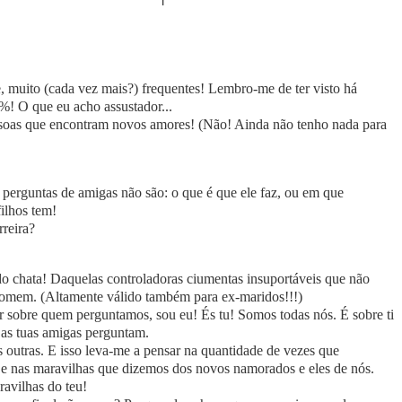
te, muito (cada vez mais?) frequentes! Lembro-me de ter visto há
%! O que eu acho assustador...
ssoas que encontram novos amores! (Não! Ainda não tenho nada para
 perguntas de amigas não são: o que é que ele faz, ou em que
filhos tem!
rreira?
chata! Daquelas controladoras ciumentas insuportáveis que não
 homem. (Altamente válido também para ex-maridos!!!)
er sobre quem perguntamos, sou eu! És tu! Somos todas nós. É sobre ti
as tuas amigas perguntam.
utras. E isso leva-me a pensar na quantidade de vezes que
 e nas maravilhas que dizemos dos novos namorados e eles de nós.
avilhas do teu!