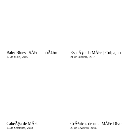
Baby Blues | SÃ£o tambÃ©m estas As Maravilhas da Maternidade
EspaÃ§o da MÃ£e | Culpa, maternidade e a procura da perfeiÃ§Ã£o
17 de Maio, 2016
21 de Outubro, 2014
CabeÃ§a de MÃ£e
CrÃ³nicas de uma MÃ£e Divorciada | Algumas coisas importantes que deves saber antes de comeÃ§ares uma relaÃ§Ã£o comigo!
13 de Setembro, 2018
23 de Fevereiro, 2016