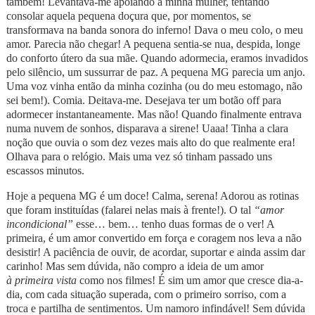
também! Levantava-me apoiando a minha mulher, tentando
consolar aquela pequena doçura que, por momentos, se
transformava na banda sonora do inferno! Dava o meu colo, o meu
amor. Parecia não chegar! A pequena sentia-se nua, despida, longe
do conforto útero da sua mãe. Quando adormecia, eramos invadidos
pelo silêncio, um sussurrar de paz. A pequena MG parecia um anjo.
Uma voz vinha então da minha cozinha (ou do meu estomago, não
sei bem!). Comia. Deitava-me. Desejava ter um botão off para
adormecer instantaneamente. Mas não! Quando finalmente entrava
numa nuvem de sonhos, disparava a sirene! Uaaa! Tinha a clara
noção que ouvia o som dez vezes mais alto do que realmente era!
Olhava para o relógio. Mais uma vez só tinham passado uns
escassos minutos.
Hoje a pequena MG é um doce! Calma, serena! Adorou as rotinas
que foram instituídas (falarei nelas mais à frente!). O tal
“amor
incondicional”
esse… bem… tenho duas formas de o ver! A
primeira, é um amor convertido em força e coragem nos leva a não
desistir! A paciência de ouvir, de acordar, suportar e ainda assim dar
carinho! Mas sem dúvida, não compro a ideia de um amor
à primeira vista
como nos filmes! É sim um amor que cresce dia-a-
dia, com cada situação superada, com o primeiro sorriso, com a
troca e partilha de sentimentos. Um namoro infindável! Sem dúvida