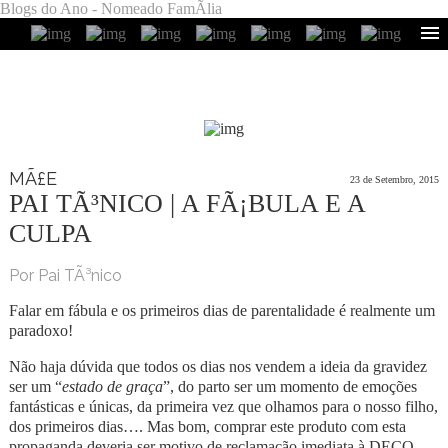
Blogs do Ano - Nomeado FamÃ­lia
MÃ£E
23 de Setembro, 2015
PAI TÃ³NICO | A FÃ¡BULA E A
CULPA
Por Pai TÃ³nico
Falar em fábula e os primeiros dias de parentalidade é realmente um
paradoxo!
Não haja dúvida que todos os dias nos vendem a ideia da gravidez
ser um “
estado de graça
”, do parto ser um momento de emoções
fantásticas e únicas, da primeira vez que olhamos para o nosso filho,
dos primeiros dias…. Mas bom, comprar este produto com esta
propaganda deveria ser motivo de reclamação imediata à DECO.