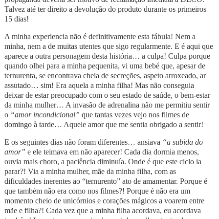
Talvez até ter direito a devolução do produto durante os primeiros
15 dias!
A minha experiencia não é definitivamente esta fábula! Nem a
minha, nem a de muitas utentes que sigo regularmente. E é aqui que
aparece a outra personagem desta história… a culpa! Culpa porque
quando olhei para a minha pequenita, vi uma bebé que, apesar de
ternurenta, se encontrava cheia de secreções, aspeto arroxeado, ar
assutado… sim! Era aquela a minha filha! Mas não conseguia
deixar de estar preocupado com o seu estado de saúde, o bem-estar
da minha mulher… A invasão de adrenalina não me permitiu sentir
o
“amor incondicional”
que tantas vezes vejo nos filmes de
domingo à tarde… Aquele amor que me sentia obrigado a sentir!
E os seguintes dias não foram diferentes… ansiava
“a subida do
amor”
e ele teimava em não aparecer! Cada dia dormia menos,
ouvia mais choro, a paciência diminuía. Onde é que este ciclo ia
parar?! Via a minha mulher, mãe da minha filha, com as
dificuldades inerentes ao “ternurento” ato de amamentar. Porque é
que também não era como nos filmes?! Porque é não era um
momento cheio de unicórnios e corações mágicos a voarem entre
mãe e filha?! Cada vez que a minha filha acordava, eu acordava