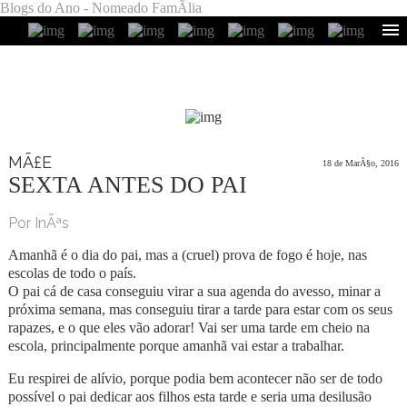
Blogs do Ano - Nomeado FamÃ­lia
MÃ£E
18 de MarÃ§o, 2016
SEXTA ANTES DO PAI
Por InÃªs
Amanhã é o dia do pai, mas a (cruel) prova de fogo é hoje, nas
escolas de todo o país.
O pai cá de casa conseguiu virar a sua agenda do avesso, minar a
próxima semana, mas conseguiu tirar a tarde para estar com os seus
rapazes, e o que eles vão adorar! Vai ser uma tarde em cheio na
escola, principalmente porque amanhã vai estar a trabalhar.
Eu respirei de alívio, porque podia bem acontecer não ser de todo
possível o pai dedicar aos filhos esta tarde e seria uma desilusão