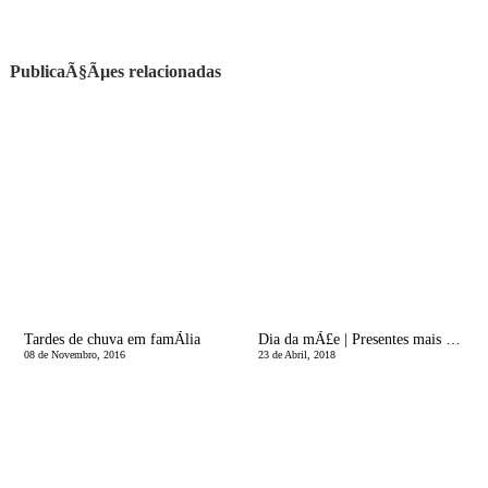
PublicaÃ§Ãµes relacionadas
Tardes de chuva em famÃ­lia
Dia da mÃ£e | Presentes mais que especiais e um GIVEAWAY Mr. Wonderful
08 de Novembro, 2016
23 de Abril, 2018