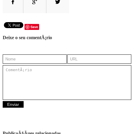
Save
Deixe o seu comentÃ¡rio
PublicaÃ§Ãµes relacionadas