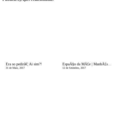
Era so pedirâ€¦ Ai sim?!
EspaÃ§o da MÃ£e | ManhÃ£s de Pressa
31 de Maio, 2017
12 de Setembro, 2017