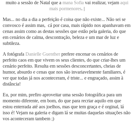
muito a sessão de Natal que a
mana Sofia
vai realizar, vejam
aqui
mais pormenores
. |
Mas... no dia a dia a perfeição é coisa que não existe... Não sei se
convosco é assim mas, cá por casa, mais rápido nos apanhavam em
cenas assim como as destas sessões que estão pela galeria, do que
em cenários de calma, descontração, beleza e um mar de luz e
subtileza.
A fotógrafa
Danielle Guenther
prefere encenar os cenários de
perfeito caos em que vivem os seus clientes, do que criar-lhes um
cenário perfeito. Resulta em sessões desconcertantes, cheias de
humor, absurdo e cenas que nos são invariavelmente familiares, é
ver que todas já nos aconteceram, é triste... e engraçado, assim à
distância!
Eu, por mim, prefiro aproveitar uma sessão fotográfica para um
momento diferente, em bom, do que para recriar aquilo em que
estou enterrada até aos joelhos, mas que tem graça e é orginal, lá
isso é! Vejam na galeria e digam lá se muitas daquelas situações não
vos aconteceram tambem ;)