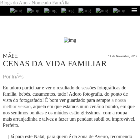
Blogs do Ano - Nomeado FamÃ­lia
MÃ£E
14 de Novembro, 2017
CENAS DA VIDA FAMILIAR
Por InÃªs
Eu adoro participar e ver o resultado de sessões fotográficas de
família, bebés, casamentos, tudo! Adoro fotografia, do ponto de
vista do fotografado! É bom ver guardado para sempre
a nossa
melhor versão
, aquela em que estamos num cenário bonito, em que
nos sentimos bonitas e os miúdos estão giríssimos, com a roupa
mais arranjadinha e talvez a fazer um pendant subtil ou improvável.
Perfeito.
| Já para este Natal, para quem é da zona de Aveiro, recomendo