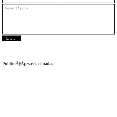
PublicaÃ§Ãµes relacionadas