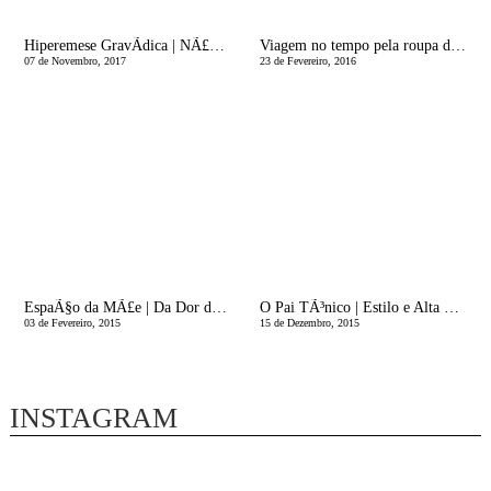
Hiperemese GravÃ­dica | NÃ£o Ã© sÃ³ Ã Kate que acontece (e muitas ideias de estilo para este inverno)
Viagem no tempo pela roupa de maternidade
07 de Novembro, 2017
23 de Fevereiro, 2016
EspaÃ§o da MÃ£e | Da Dor da Perda
O Pai TÃ³nico | Estilo e Alta Postura
03 de Fevereiro, 2015
15 de Dezembro, 2015
INSTAGRAM