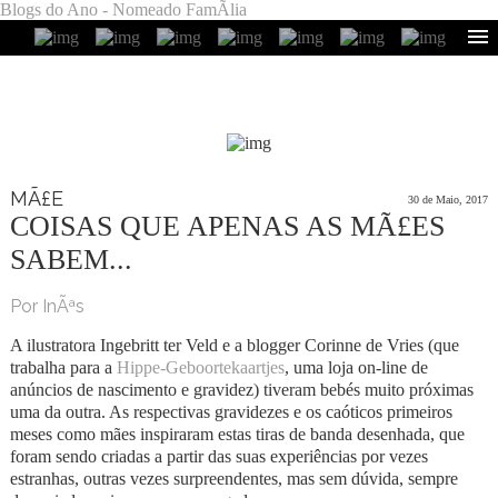
Blogs do Ano - Nomeado FamÃ­lia
MÃ£E
30 de Maio, 2017
COISAS QUE APENAS AS MÃ£ES
SABEM...
Por InÃªs
A ilustratora Ingebritt ter Veld e a blogger Corinne de Vries (que
trabalha para a
Hippe-Geboortekaartjes
, uma loja on-line de
anúncios de nascimento e gravidez) tiveram bebés muito próximas
uma da outra. As respectivas gravidezes e os caóticos primeiros
meses como mães inspiraram estas tiras de banda desenhada, que
foram sendo criadas a partir das suas experiências por vezes
estranhas, outras vezes surpreendentes, mas sem dúvida, sempre