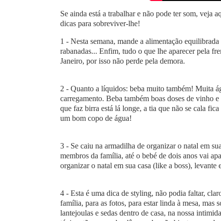
Se ainda está a trabalhar e não pode ter som, veja 
dicas para sobreviver-lhe!
1 - Nesta semana, mande a alimentação equilibrada às
rabanadas... Enfim, tudo o que lhe aparecer pela fr
Janeiro, por isso não perde pela demora.
2 - Quanto a líquidos: beba muito também! Muita ág
carregamento. Beba também boas doses de vinho e
que faz birra está lá longe, a tia que não se cala f
um bom copo de água!
3 - Se caiu na armadilha de organizar o natal em su
membros da família, até o bebé de dois anos vai a
organizar o natal em sua casa (like a boss), levante
4 - Esta é uma dica de styling, não podia faltar, cl
família, para as fotos, para estar linda à mesa, ma
lantejoulas e sedas dentro de casa, na nossa intimi