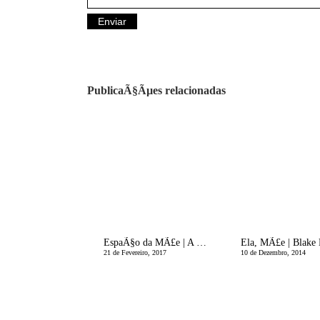
PublicaÃ§Ãµes relacionadas
EspaÃ§o da MÃ£e | A Vida aos 9 anos de Idade
21 de Fevereiro, 2017
10 de Dezembro, 2014