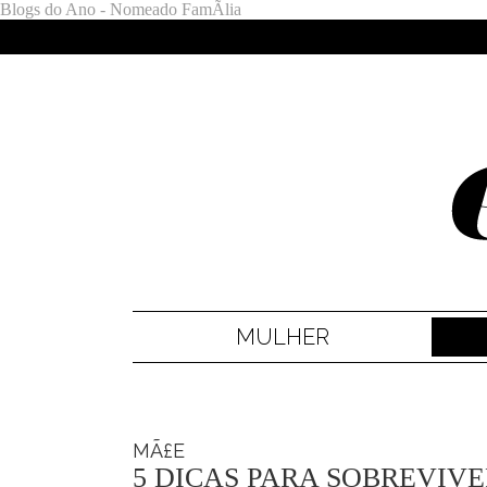
Blogs do Ano - Nomeado FamÃ­lia
MULHER
MÃ£E
5 DICAS PARA SOBREVIV