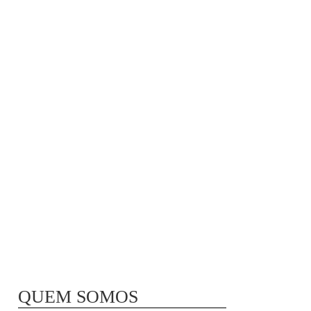
MÃ£E BIO-LÃ³GICA |
COMIDA PARA
CONGELAR
QUEM SOMOS