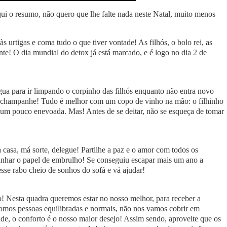
aqui o resumo, não quero que lhe falte nada neste Natal, muito menos
 urtigas e coma tudo o que tiver vontade! As filhós, o bolo rei, as
ente! O dia mundial do detox já está marcado, e é logo no dia 2 de
ua para ir limpando o corpinho das filhós enquanto não entra novo
 champanhe! Tudo é melhor com um copo de vinho na mão: o filhinho
ica um pouco enevoada. Mas! Antes de se deitar, não se esqueça de tomar
a casa, má sorte, delegue! Partilhe a paz e o amor com todos os
panhar o papel de embrulho! Se conseguiu escapar mais um ano a
 esse rabo cheio de sonhos do sofá e vá ajudar!
aro! Nesta quadra queremos estar no nosso melhor, para receber a
s somos pessoas equilibradas e normais, não nos vamos cobrir em
dade, o conforto é o nosso maior desejo! Assim sendo, aproveite que os