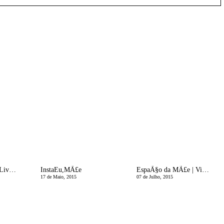
Ela, MÃ£e | Blake Lively
InstaEu,MÃ£e
EspaÃ§o da MÃ£e | Viver com as nossas Dificuldades
17 de Maio, 2015
07 de Julho, 2015