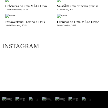
CrÃ³nicas de uma MÃ£e Divorciada | A Cama da MÃ£e
Se atÃ© uma princesa precisa de ajuda na Maternidade...
22 de Novembro, 2016
02 de Maio, 2017
Instaweekend: Tempo a Dois | As Maravilhas da Maternidade
Cronicas de Uma MÃ£e Divorciada | Quase 10 coisas que vais querer saber do PÃ³s-divÃ³rcio
10 de Fevereiro, 2015
06 de Janeiro, 2015
INSTAGRAM