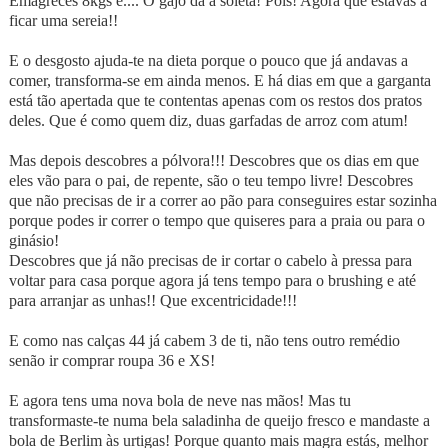
Emagreces 8kgs e.... O gajo dá à soleta! Pois! Agora que estavas a
ficar uma sereia!!
E o desgosto ajuda-te na dieta porque o pouco que já andavas a
comer, transforma-se em ainda menos. E há dias em que a garganta
está tão apertada que te contentas apenas com os restos dos pratos
deles. Que é como quem diz, duas garfadas de arroz com atum!
Mas depois descobres a pólvora!!! Descobres que os dias em que
eles vão para o pai, de repente, são o teu tempo livre! Descobres
que não precisas de ir a correr ao pão para conseguires estar sozinha
porque podes ir correr o tempo que quiseres para a praia ou para o
ginásio!
Descobres que já não precisas de ir cortar o cabelo à pressa para
voltar para casa porque agora já tens tempo para o brushing e até
para arranjar as unhas!! Que excentricidade!!!
E como nas calças 44 já cabem 3 de ti, não tens outro remédio
senão ir comprar roupa 36 e XS!
E agora tens uma nova bola de neve nas mãos! Mas tu
transformaste-te numa bela saladinha de queijo fresco e mandaste a
bola de Berlim às urtigas! Porque quanto mais magra estás, melhor