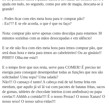
ajuda em tudo, no segundo, como por arte de magia, descarta-se à
grande!
- Podes ficar com eles meia hora para ir comprar pão?
- Eu??? E se ele acorda, o que é que eu faço?
Nota: comprar pão serve apenas como desculpa para estarmos 30
minutos sozinhas com as mãos desocupadas e em silêncio!
E se ele não fica com eles meia hora para irmos comprar pão, que
será duas hora e meia para irmos ao cabeleireiro! Ou ao ginásio!!
Pfffff!!! Olha-me esta!!
E o tempo livre que nos resta, serve para COMER! É preciso ter
energia para conseguir desempenhar todas as funções que nos são
solicitadas! Uma sopa? Uma salada?
Não!!! O cansaço é tanto! A cabeça está de tal forma feita em
merdum, que aquilo já só lá vai com pacotes de batatas fritas, sacos
de gomas, tabletes de chocolate inteiras (com amêndoas) ou papa
cerelac!! Ahhhh a comida!!!! É o nosso Prozac! O nosso Xanax! O
nosso sexo! O nosso salva-vidas!!!