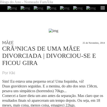
Blogs do Ano - Nomeado FamÃ­lia
MÃ£E
25 de Novembro, 2014
CRÃ³NICAS DE UMA MÃ£E
DIVORCIADA | DIVORCIOU-SE E
FICOU GIRA
Por Kiki
Sim! Eu estava uma pequena orca! Uma foquinha, vá!
Duas gravidezes seguidas. E a menina, do alto dos seus 158cm,
pesava uns simpáticos (horrendos) 70kgs...
Comecei a fazer dieta um ano antes da separação. Mas claro que os
resultados finais só apareceram um tempo depois. Ou seja, em 18
meses, mais coisa, menos coisa, emagreci 22kgs.