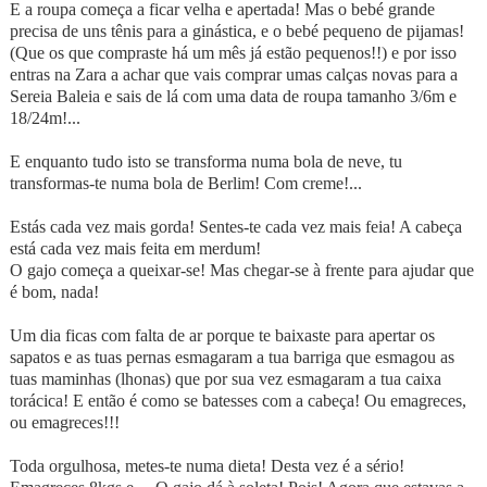
E a roupa começa a ficar velha e apertada! Mas o bebé grande
precisa de uns tênis para a ginástica, e o bebé pequeno de pijamas!
(Que os que compraste há um mês já estão pequenos!!) e por isso
entras na Zara a achar que vais comprar umas calças novas para a
Sereia Baleia e sais de lá com uma data de roupa tamanho 3/6m e
18/24m!...
E enquanto tudo isto se transforma numa bola de neve, tu
transformas-te numa bola de Berlim! Com creme!...
Estás cada vez mais gorda! Sentes-te cada vez mais feia! A cabeça
está cada vez mais feita em merdum!
O gajo começa a queixar-se! Mas chegar-se à frente para ajudar que
é bom, nada!
Um dia ficas com falta de ar porque te baixaste para apertar os
sapatos e as tuas pernas esmagaram a tua barriga que esmagou as
tuas maminhas (lhonas) que por sua vez esmagaram a tua caixa
torácica! E então é como se batesses com a cabeça! Ou emagreces,
ou emagreces!!!
Toda orgulhosa, metes-te numa dieta! Desta vez é a sério!