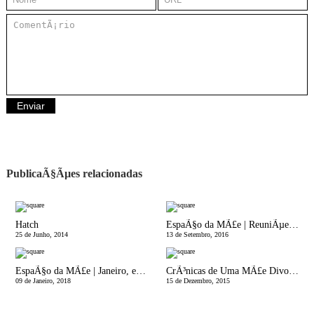
PublicaÃ§Ãµes relacionadas
Hatch
EspaÃ§o da MÃ£e | ReuniÃµes com Professores: Uma obrigaÃ§Ã£o ou uma mais-valia para o desenvolvimento das crianÃ§as?
25 de Junho, 2014
13 de Setembro, 2016
EspaÃ§o da MÃ£e | Janeiro, esse mÃªs comprido
CrÃ³nicas de Uma MÃ£e Divorciada | E entÃ£o Ã© Natal
09 de Janeiro, 2018
15 de Dezembro, 2015