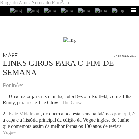
Blogs do Ano - Nomeado FamÃ­lia
MÃ£E
07 de Maio, 2016
LINKS GIROS PARA O FIM-DE-
SEMANA
Por InÃªs
1 | Uma major girlcrush minha, Julia Restoin-Roitfeld, com a filha
Romy, para o site The Glow |
The Glow
2 |
Kate Middleton
, de quem ainda esta semana falámos
por aqui
, é
a capa e a história principal da edição da Vogue inglesa de Junho,
que comemora assim da melhor forma os 100 anos de revista |
Vogue