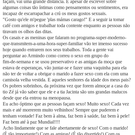
façam, vai uma grande distância. E apesar de escrever sobre
algumas coisas tão íntimas como pensamentos ou sentimentos, era
incapaz de escarrapachar a crú os meus gostos sexuais.
"Gosto qu'ele m'pegue 'plas mámas carago!" E a seguir ia tomar
café com amigos e trabalhar toda contente enquanto as pessoas não
tiravam os olhos das ditas.
Os casais e as meninas que falaram no programa-super-moderno-
que-transmitem-a-uma-hora-super-familiar vão ter imenso sucesso
hoje quando entrarem nos seus trabalhos. Toda a gente vai
perguntar ao Armindo como correu o sexo em grupo do
fim‑de‑semana e se usou preservativo e as amigas da moça que
estava de esperanças, vão juntar-se e fazer uma vaquinha para ela
não ter de voltar a obrigar o marido a fazer sexo com ela com uma
camisola velha vestida. E aqueles senhores da idade dos meus pais?
Os pobres sobrinhos, da próxima vez que forem almoçar a casa do
tio Zé já vão saber que ele e a tia Jacinta são uns grandas malucos
desde que ela entrou na menopausa.
Eu acho óptimo que as pessoas façam sexo! Muito sexo! Cada vez
mais e até morrerem muito velhinhos! Sempre que puderem e
tenham vontade! Faz bem à alma, faz bem à saúde, faz bem à pele!
Faz bem até à paz Mundial!!!!
Acho lindamente que se fale abertamente de sexo! Com o marido!
(É tão importante!) Com as amigas! (É tão divertido!) Com os