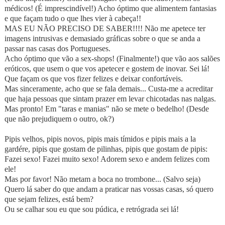
médicos! (É imprescindível!) Acho óptimo que alimentem fantasias
e que façam tudo o que lhes vier à cabeça!!
MAS EU NÃO PRECISO DE SABER!!!! Não me apetece ter
imagens intrusivas e demasiado gráficas sobre o que se anda a
passar nas casas dos Portugueses.
Acho óptimo que vão a sex-shops! (Finalmente!) que vão aos salões
eróticos, que usem o que vos apetecer e gostem de inovar. Sei lá!
Que façam os que vos fizer felizes e deixar confortáveis.
Mas sinceramente, acho que se fala demais... Custa-me a acreditar
que haja pessoas que sintam prazer em levar chicotadas nas nalgas.
Mas pronto! Em "taras e manias" não se mete o bedelho! (Desde
que não prejudiquem o outro, ok?)
Pipis velhos, pipis novos, pipis mais tímidos e pipis mais a la
gardére, pipis que gostam de pilinhas, pipis que gostam de pipis:
Fazei sexo! Fazei muito sexo! Adorem sexo e andem felizes com
ele!
Mas por favor! Não metam a boca no trombone... (Salvo seja)
Quero lá saber do que andam a praticar nas vossas casas, só quero
que sejam felizes, está bem?
Ou se calhar sou eu que sou púdica, e retrógrada sei lá!