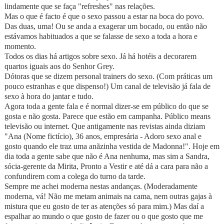
lindamente que se faça "refreshes" nas relações.
Mas o que é facto é que o sexo passou a estar na boca do povo.
Das duas, uma! Ou se anda a exagerar um bocado, ou então não
estávamos habituados a que se falasse de sexo a toda a hora e
momento.
Todos os dias há artigos sobre sexo. Já há hotéis a decorarem
quartos iguais aos do Senhor Grey.
Dótoras que se dizem personal trainers do sexo. (Com práticas um
pouco estranhas e que dispenso!) Um canal de televisão já fala de
sexo à hora do jantar e tudo.
Agora toda a gente fala e é normal dizer-se em público do que se
gosta e não gosta. Parece que estão em campanha. Público means
televisão ou internet. Que antigamente nas revistas ainda diziam
"Ana (Nome fictício), 36 anos, empresária - Adoro sexo anal e
gosto quando ele traz uma anãzinha vestida de Madonna!". Hoje em
dia toda a gente sabe que não é Ana nenhuma, mas sim a Sandra,
sócia-gerente da Mirita, Pronto a Vestir e até dá a cara para não a
confundirem com a colega do turno da tarde.
Sempre me achei moderna nestas andanças. (Moderadamente
moderna, vá! Não me metam animais na cama, nem outras gajas à
mistura que eu gosto de ter as atenções só para mim.) Mas daí a
espalhar ao mundo o que gosto de fazer ou o que gosto que me