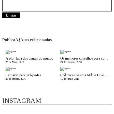
PublicaÃ§Ãµes relacionadas
A pior fada dos dentes do mundo
Os melhores conselhos para cuidar do bebÃ© no primeiro ano de vida | Livro por pediatras
24 de Maio, 2018
29 de Outubro, 2018
Carnaval para grÃ¡vidas
CrÃ³nicas de uma MÃ£e Divorciada | Meio Ano de Um
26 de Janeiro, 2016
16 de Junho, 2015
INSTAGRAM