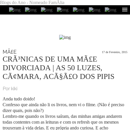
Blogs do Ano - Nomeado FamÃ­lia
MÃ£E
17 de Fevereiro, 2015
CRÃ³NICAS DE UMA MÃ£E
DIVORCIADA | AS 50 LUZES,
CÃ¢MARA, ACÃ§Ã£O DOS PIPIS
Por kiki
Anda tudo doido!
Confesso que ainda não li os livros, nem vi o filme. (Não é preciso
dizer quais, pois não?)
Lembro-me quando os livros saíram, das minhas amigas andarem
todas contentes com as leituras e com os refresh que os mesmos
trouxeram à vida delas. E eu própria ando curiosa. E acho