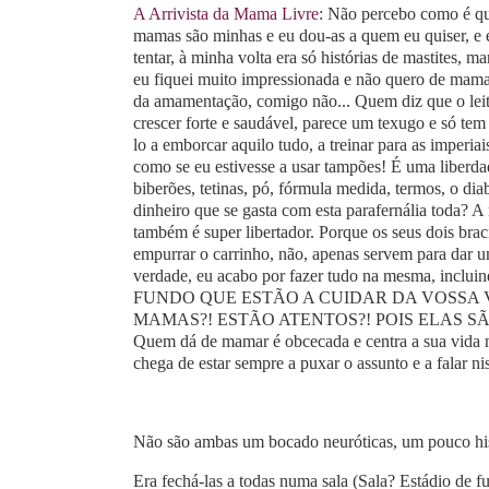
A Arrivista da Mama Livre
: Não percebo como é q
mamas são minhas e eu dou-as a quem eu quiser, e 
tentar, à minha volta era só histórias de mastites
eu fiquei muito impressionada e não quero de mama
da amamentação, comigo não... Quem diz que o leit
crescer forte e saudável, parece um texugo e só tem
lo a emborcar aquilo tudo, a treinar para as imperia
como se eu estivesse a usar tampões! É uma liberda
biberões, tetinas, pó, fórmula medida, termos, o dia
dinheiro que se gasta com esta parafernália toda? A 
também é super libertador. Porque os seus dois braci
empurrar o carrinho, não, apenas servem para dar 
verdade, eu acabo por fazer tudo na mesma, inclu
FUNDO QUE ESTÃO A CUIDAR DA VOSSA V
MAMAS?! ESTÃO ATENTOS?! POIS ELAS 
Quem dá de mamar é obcecada e centra a sua vida n
chega de estar sempre a puxar o assunto e a falar n
Não são ambas um bocado neuróticas, um pouco his
Era fechá-las a todas numa sala (Sala? Estádio de f