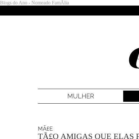
Blogs do Ano - Nomeado FamÃ­lia
MULHER
MÃ£E
TÃ£O AMIGAS QUE ELAS 