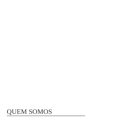
MÃ£E BIO-LÃ³GICA |
COMIDA PARA
CONGELAR
QUEM SOMOS