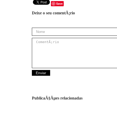
Save
Deixe o seu comentÃ¡rio
PublicaÃ§Ãµes relacionadas