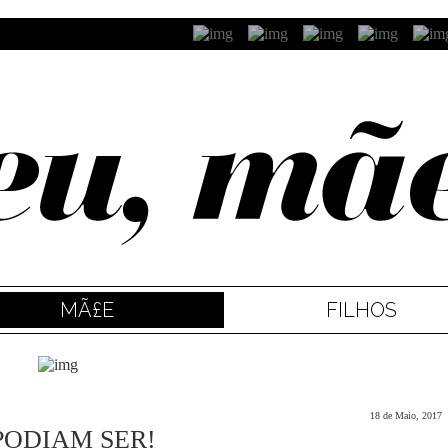
MÃ£E
FILHOS
18 de Maio, 2017
PODIAM SER!