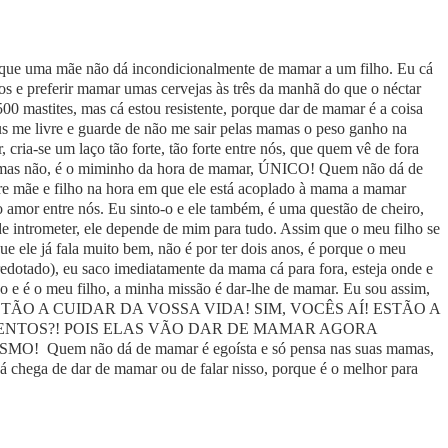
que uma mãe não dá incondicionalmente de mamar a um filho. Eu cá
os e preferir mamar umas cervejas às três da manhã do que o néctar
00 mastites, mas cá estou resistente, porque dar de mamar é a coisa
s me livre e guarde de não me sair pelas mamas o peso ganho na
cria-se um laço tão forte, tão forte entre nós, que quem vê de fora
a, mas não, é o miminho da hora de mamar, ÚNICO! Quem não dá de
tre mãe e filho na hora em que ele está acoplado à mama a mamar
 amor entre nós. Eu sinto-o e ele também, é uma questão de cheiro,
e intrometer, ele depende de mim para tudo. Assim que o meu filho se
 ele já fala muito bem, não é por ter dois anos, é porque o meu
bredotado), eu saco imediatamente da mama cá para fora, esteja onde e
o e é o meu filho, a minha missão é dar-lhe de mamar. Eu sou assim,
ESTÃO A CUIDAR DA VOSSA VIDA! SIM, VOCÊS AÍ! ESTÃO A
ENTOS?! POIS ELAS VÃO DAR DE MAMAR AGORA
em não dá de mamar é egoísta e só pensa nas suas mamas,
já chega de dar de mamar ou de falar nisso, porque é o melhor para