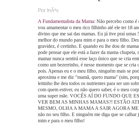
Por InÃªs
A Fundamentalista da Mama
: Não percebo como é 
vou amamentar o meu rico filhinho até ele ter 18 an
divino que me sai das mamas. Eu já tive praí umas 5
melhor do mundo para mim e para o meu filho. Deu
gravidez, é certinho. E quando eu lhe dou de mamar, 
pode pensar que ele está a fazer da mama chupet
mamar nunca sentirá esse laço único que se cria en
como um bezerrinho, é nesse momento que se cria o
pois. Apenas eu e o meu filho, ninguém mais se pod
aproxima e me diz "mamã, quero mama" (sim, porque
leitinho lhe deu todos os nutrientes para ser um so
com quem estiver, eu não quero saber, é o meu corp
uma super mãe. VOCÊS AÍ DO FUNDO QUE 
VER BEM AS MINHAS MAMAS?! ESTÃO AT
MESMO, OLHA A MAMA A SAIR AGORA MESMO! Qu
não no seu filho. E ninguém me diga que se calhar 
mim e para o meu filho!