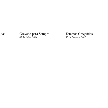
Um feriado (e um giveaway!) especial | Azul Alfazema
Gravado para Sempre
Estamos GrÃ¡vidos | Dores nas Costas agora?! PorquÃª?!
03 de Julho, 2014
13 de Outubro, 2016