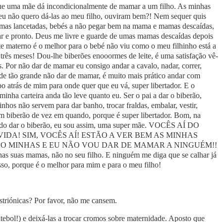
ue uma mãe dá incondicionalmente de mamar a um filho. As minhas
eu não quero dá-las ao meu filho, ouviram bem?! Nem sequer quis
, mamas lancetadas, bebés a não pegar bem na mama e mamas descaídas,
r e pronto. Deus me livre e guarde de umas mamas descaídas depois
e materno é o melhor para o bebé não viu como o meu filhinho está a
 três meses! Dou-lhe biberões enooormes de leite, é uma satisfação vê-
is. Por não dar de mamar eu consigo andar a cavalo, nadar, correr,
de tão grande não dar de mamar, é muito mais prático andar com
bo atrás de mim para onde quer que eu vá, super libertador. E o
minha carteira anda tão leve quanto eu. Ser o pai a dar o biberão,
nhos não servem para dar banho, trocar fraldas, embalar, vestir,
um biberão de vez em quando, porque é super libertador. Bom, na
indo dar o biberão, eu sou assim, uma super mãe. VOCÊS AÍ DO
IDA! SIM, VOCÊS AÍ! ESTÃO A VER BEM AS MINHAS
SÃO MINHAS E EU NÃO VOU DAR DE MAMAR A NINGUÉM!!
as suas mamas, não no seu filho. E ninguém me diga que se calhar já
isso, porque é o melhor para mim e para o meu filho!
triónicas? Por favor, não me cansem.
utebol!) e deixá-las a trocar cromos sobre maternidade. Aposto que