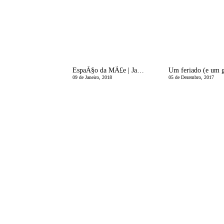
EspaÃ§o da MÃ£e | Janeiro, esse mÃªs comprido
09 de Janeiro, 2018
05 de Dezembro, 2017