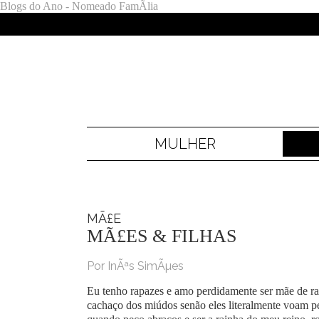
Blogs do Ano - Nomeado FamÃ­lia
MULHER
MÃ£E
MÃ£ES & FILHAS
Por InÃªs SimÃµes
Eu tenho rapazes e amo perdidamente ser mãe de r
cachaço dos miúdos senão eles literalmente voam pel