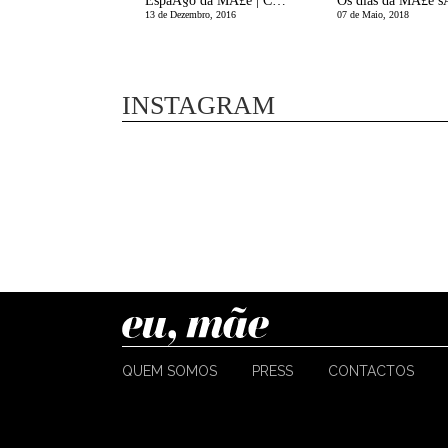
EspaÃ§o da MÃ£e | Copo Meio Cheio quando estÃ¡ quase Vazio
13 de Dezembro, 2016
07 de Maio, 2018
INSTAGRAM
QUEM SOMOS
PRESS
CONTACTOS