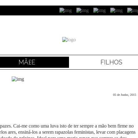
MÃ£E
FILHOS
05 de Junho, 2015
apazes. Cai-me como uma luva isto de ter sempre a mão bem firme no
os ares, ensiná-los a serem rapazolas feministas, levar com placagens