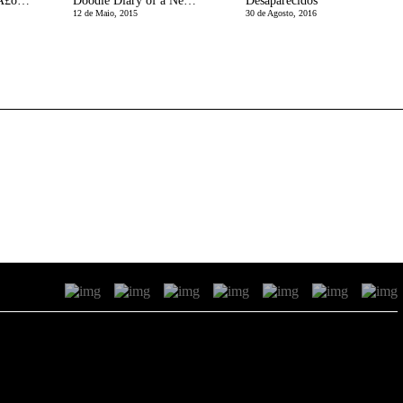
Os dias da MÃ£e sÃ£o um casamento cigano
Doodle Diary of a New Mom | Por TrÃ¡s de Portas na Maternidade
Desaparecidos
12 de Maio, 2015
30 de Agosto, 2016