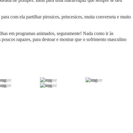
odeada de prínipes. Ideal para uma maria-rapaz que sempre se deu
para com ela partilhar pirosices, princesices, muita converseta e muito
 filhas em programas animados, seguramente! Nada como ir às
 poucos rapazes, para destoar e mostrar que o sofrimento masculino