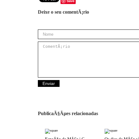
Save
Deixe o seu comentÃ¡rio
PublicaÃ§Ãµes relacionadas