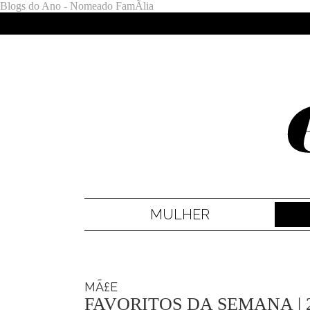
Blogs do Ano - Nomeado FamÃ­lia
MULHER
MÃ£E
FAVORITOS DA SEMANA | 