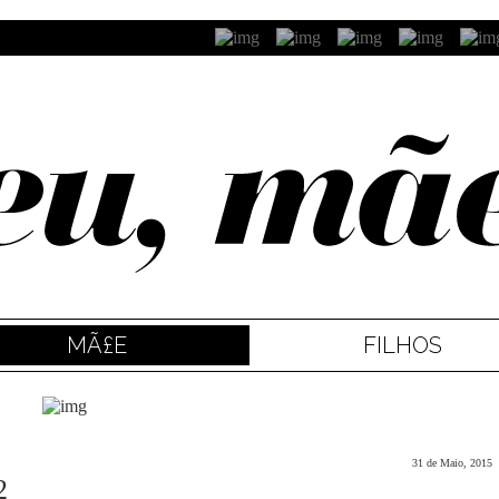
MÃ£E
FILHOS
31 de Maio, 2015
2