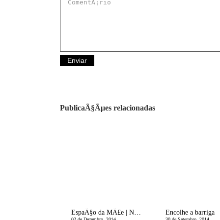
PublicaÃ§Ãµes relacionadas
EspaÃ§o da MÃ£e | Namorar Ã© preciso
Encolhe a barriga
02 de Dezembro, 2014
30 de Setembro, 2014