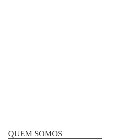
MÃ£E BIO-LÃ³GICA |
COMIDA PARA
CONGELAR
QUEM SOMOS