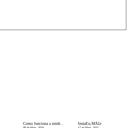
Como funciona a minha mÃ£e?
InstaEu,MÃ£e
08 de Maio, 2019
17 de Maio, 2015