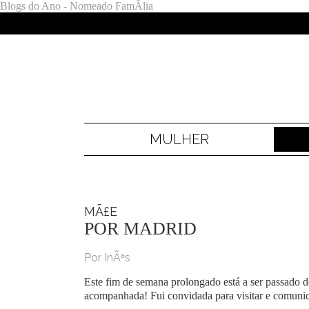
Blogs do Ano - Nomeado FamÃ­lia
MULHER
MÃ£E
POR MADRID
Por InÃªs
Este fim de semana prolongado está a ser passado 
acompanhada! Fui convidada para visitar e comunica