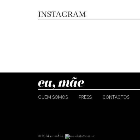
INSTAGRAM
QUEM SOMOS
PRESS
CONTACTOS
© 2014 eu mÃ£e
.
Meiokilo