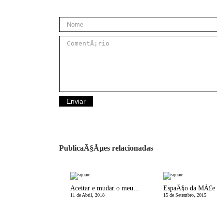
PublicaÃ§Ãµes relacionadas
Aceitar e mudar o meu corpo de mÃ£e - Ã© possÃ­vel?
11 de Abril, 2018
15 de Setembro, 2015