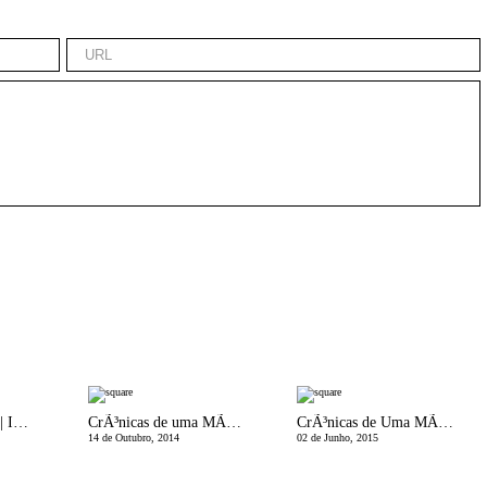
EspaÃ§o da MÃ£e | ImportÃ¢ncia do sono no dia-a-dia da MÃ£e
CrÃ³nicas de uma MÃ£e Divorciada | Do Casulo
CrÃ³nicas de Uma MÃ£e Divorciada | Uma espÃ©cie de relaÃ§Ã£o com uma muito especÃ­fica raÃ§a de homens!
14 de Outubro, 2014
02 de Junho, 2015