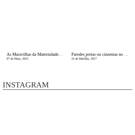
As Maravilhas da Maternidade | Chegou o dia
Paredes pretas ou cinzentas no quarto dos miÃºdos, quem se atreve?
07 de Maio, 2015
22 de MarÃ§o, 2017
INSTAGRAM