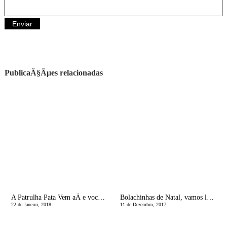
PublicaÃ§Ãµes relacionadas
A Patrulha Pata Vem aÃ­ e vocÃªs tambÃ©m podem vir!
Bolachinhas de Natal, vamos lÃ¡ comeÃ§ar!
22 de Janeiro, 2018
11 de Dezembro, 2017