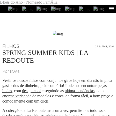
Blogs do Ano - Nomeado FamÃ­lia
FILHOS
27 de Abril, 2016
SPRING SUMMER KIDS | LA
REDOUTE
Por InÃªs
Vestir os nossos filhos com conjuntos giros hoje em dia não implica
gastar rios de dinheiro, pelo contrário! Podemos encontrar peças
lindas
, com
design cool
e seguindo as
últimas tendências
, com
enorme variedad
e de modelos e cores, de forma
fácil
, a
bom preço
e
comodamente
com um click!
A colecção da
La Redoute
mais uma vez permite-nos tudo isso,
desde o
recém-nascido
ao
adolescente
imberbe. Na verdade, antes