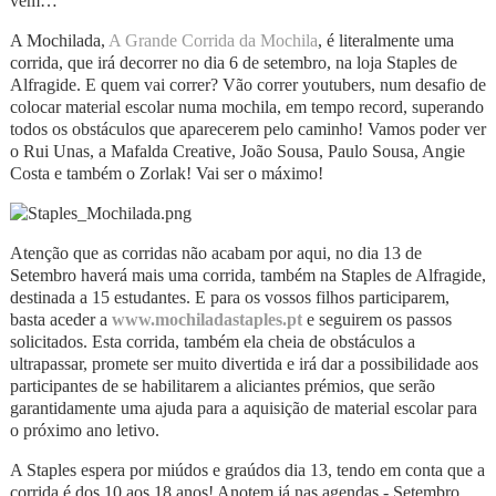
vem…
A Mochilada,
A Grande Corrida da Mochila
, é literalmente uma
corrida, que irá decorrer no dia 6 de setembro, na loja Staples de
Alfragide. E quem vai correr? Vão correr youtubers, num desafio de
colocar material escolar numa mochila, em tempo record, superando
todos os obstáculos que aparecerem pelo caminho! Vamos poder ver
o Rui Unas, a Mafalda Creative, João Sousa, Paulo Sousa, Angie
Costa e também o Zorlak! Vai ser o máximo!
Atenção que as corridas não acabam por aqui, no dia 13 de
Setembro haverá mais uma corrida, também na Staples de Alfragide,
destinada a 15 estudantes. E para os vossos filhos participarem,
basta aceder a
www.mochiladastaples.pt
e seguirem os passos
solicitados. Esta corrida, também ela cheia de obstáculos a
ultrapassar, promete ser muito divertida e irá dar a possibilidade aos
participantes de se habilitarem a aliciantes prémios, que serão
garantidamente uma ajuda para a aquisição de material escolar para
o próximo ano letivo.
A Staples espera por miúdos e graúdos dia 13, tendo em conta que a
corrida é dos 10 aos 18 anos! Anotem já nas agendas - Setembro