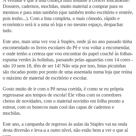
A verdade é que a lista começa num instante a crescer loucamente!
Dossiers, cadernos, mochilas, muito material a comprar para os
meninos e para mim também (que também tenho escritório e rentrée,
pois tenho...). Com a lista completa, o mais cómodo, rápido e
económico será ir a uma só loja e no mesmo espaço, despachar
tudo.
Este ano, mais uma vez vou à Staples, onde já no ano passado tinha
encomendado os livros escolares do Pê e vou voltar a encomendar,
e onde tenho a certeza que vou encontrar do papel couché às folhas-
espuma verdes às bolinhas, passando pelas aguarelas com 14 cores -
não 10 nem 18, têm de ser 14! Não seja por isso, listas picuinhas
são riscadas ponto por ponto de uma assentada numa loja que reúna
o máximo de material de escritório e escolar.
Gosto muito de ir com o Pê nessa corrida, é como se eu própria
regressasse aos tempos de escola! Ele vibra com os corredores
cheios de novidades, com o material novinho em folha pronto a
estrear, com os bonecos mais cool das capas de cadernos e
mochilas.
Este ano, a campanha de regresso às aulas da Staples vai na onda
desta diversão e leva-a a outro nível, não estão bem a ver o que aí