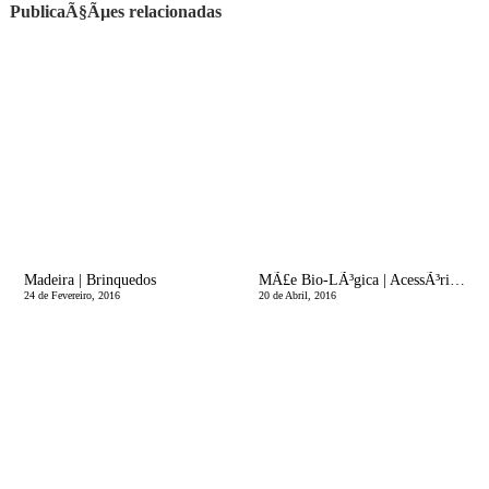
PublicaÃ§Ãµes relacionadas
Madeira | Brinquedos
MÃ£e Bio-LÃ³gica | AcessÃ³rios para fraldas reutilizÃ¡veis e um Giveaway!
24 de Fevereiro, 2016
20 de Abril, 2016