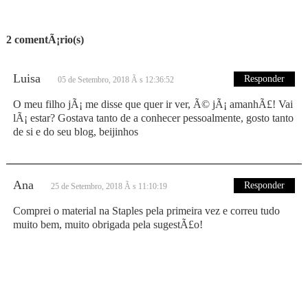
2 comentÃ¡rio(s)
Luisa
Responder
05 de Setembro, 2018 Ã s 12:36:52
O meu filho jÃ¡ me disse que quer ir ver, Ã© jÃ¡ amanhÃ£! Vai
lÃ¡ estar? Gostava tanto de a conhecer pessoalmente, gosto tanto
de si e do seu blog, beijinhos
Ana
Responder
25 de Setembro, 2018 Ã s 11:10:19
Comprei o material na Staples pela primeira vez e correu tudo
muito bem, muito obrigada pela sugestÃ£o!