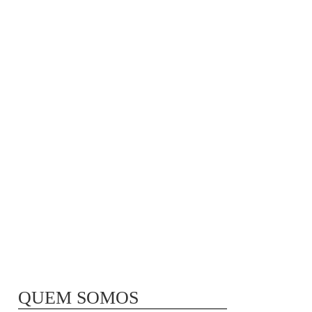
MÃ£E BIO-LÃ³GICA |
COMIDA PARA
CONGELAR
QUEM SOMOS