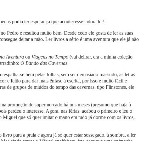
enas podia ter esperança que acontecesse: adora ler!
 no Pedro e resultou muito bem. Desde cedo ele gosta de ler as suas
consegue deitar a mão. Ler livros a sério é uma aventura que ele já não
a Aventura
ou
Viagens no Tempo
(vai delirar, era a minha coleção
garradinho:
O Bando das Cavernas
.
xto espalha-se bem pelas folhas, sem ser demasiado massudo, as letras
e feitio para dar mais ênfase à escrita, por isso é muito fácil e
ras de grupos de miúdos do tempo das cavernas, tipo Flinstones, ele
numa promoção de supermercado há uns meses (presumo que haja à
is perdeu o interesse. Agora, nas férias, acabou o primeiro e leu o
E o Miguel que só quer imitar o mano em tudo já dorme com os livros,
ivro para a praia e agora já só quer estar sossegado, à sombra, a ler