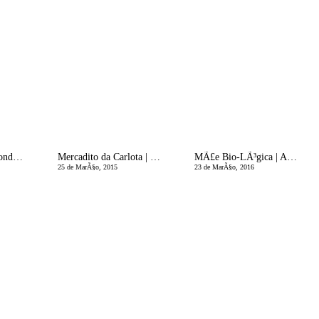
A Enfermeira Responde | PreparaÃ§Ã£o da Mala da Grande Viagem - A Mala da Maternidade!
Mercadito da Carlota | SugestÃµes Eu, MÃ£e
MÃ£e Bio-LÃ³gica | AmamentaÃ§Ã£o prolongada e o direito da Mulher Ã escolha
25 de MarÃ§o, 2015
23 de MarÃ§o, 2016