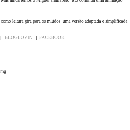
 ainda temos o Miguel analfabeto, isto continua uma animação.
 como leitura gira para os miúdos, uma versão adaptada e simplificada
|
BLOGLOVIN
|
FACEBOOK