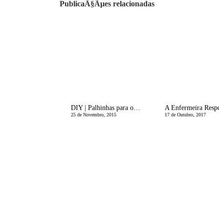
PublicaÃ§Ãµes relacionadas
DIY | Palhinhas para o Natal
25 de Novembro, 2015
17 de Outubro, 2017