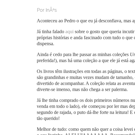
Por InÃªs
Aconteceu ao Pedro o que eu já desconfiava, mas ap
Já tinha falado
aqui
sobre o gosto que queria incutir
próprias histórias e anda fascinado com tudo o que 
dispensa.
Ainda é cedo para lhe passar as minhas coleções
Um
preferida!), mas há uma coleção a que ele já está a
Os livros têm ilustrações em todas as páginas, o te
são grandinhas e muitas vezes mudam de tamanho, cor 
divertido de acompanhar. A coleção relata as aventu
diverte-se imenso, mas não chega a ser palerma.
Já lhe tinha comprado os dois primeiros números 
venda em todo o lado), ele começou por ler mas depo
segundo de rajada, o puto dá-lhe forte na leitura! 
tão querido!
Melhor de tudo: como quem não quer a coisa levei o l