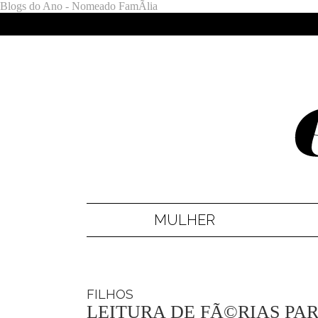
Blogs do Ano - Nomeado FamÃ­lia
MULHER
FILHOS
LEITURA DE FÃ©RIAS PAR