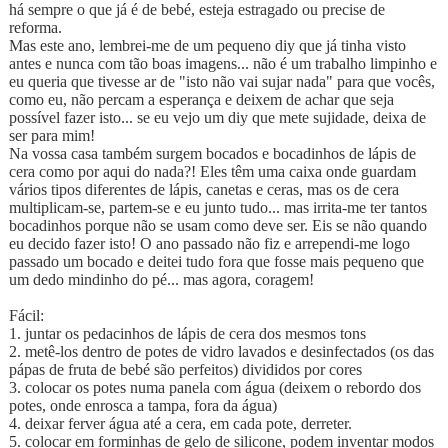
há sempre o que já é de bebé, esteja estragado ou precise de
reforma.
Mas este ano, lembrei-me de um pequeno diy que já tinha visto
antes e nunca com tão boas imagens... não é um trabalho limpinho e
eu queria que tivesse ar de "isto não vai sujar nada" para que vocês,
como eu, não percam a esperança e deixem de achar que seja
possível fazer isto... se eu vejo um diy que mete sujidade, deixa de
ser para mim!
Na vossa casa também surgem bocados e bocadinhos de lápis de
cera como por aqui do nada?! Eles têm uma caixa onde guardam
vários tipos diferentes de lápis, canetas e ceras, mas os de cera
multiplicam-se, partem-se e eu junto tudo... mas irrita-me ter tantos
bocadinhos porque não se usam como deve ser. Eis se não quando
eu decido fazer isto! O ano passado não fiz e arrependi-me logo
passado um bocado e deitei tudo fora que fosse mais pequeno que
um dedo mindinho do pé... mas agora, coragem!
Fácil:
1. juntar os pedacinhos de lápis de cera dos mesmos tons
2. metê-los dentro de potes de vidro lavados e desinfectados (os das
pápas de fruta de bebé são perfeitos) divididos por cores
3. colocar os potes numa panela com água (deixem o rebordo dos
potes, onde enrosca a tampa, fora da água)
4. deixar ferver água até a cera, em cada pote, derreter.
5. colocar em forminhas de gelo de silicone, podem inventar modos