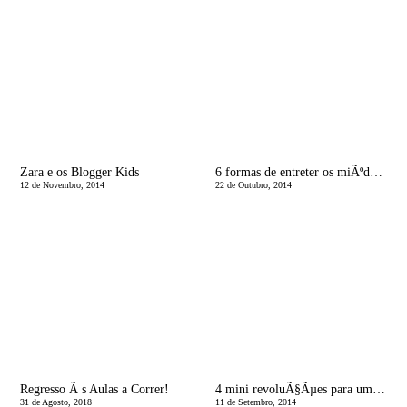
Zara e os Blogger Kids
6 formas de entreter os miÃºdos quando queremos fazer o jantar
12 de Novembro, 2014
22 de Outubro, 2014
Regresso Ã s Aulas a Correr!
4 mini revoluÃ§Ãµes para um regresso Ã s rotinas tranquilo
31 de Agosto, 2018
11 de Setembro, 2014