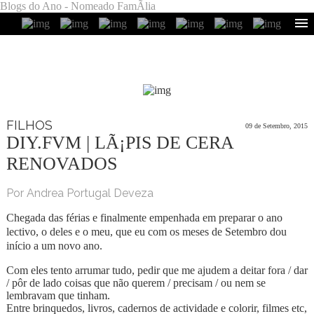
Blogs do Ano - Nomeado FamÃ­lia
FILHOS
09 de Setembro, 2015
DIY.FVM | LÃ¡PIS DE CERA
RENOVADOS
Por Andrea Portugal Deveza
Chegada das férias e finalmente empenhada em preparar o ano
lectivo, o deles e o meu, que eu com os meses de Setembro dou
início a um novo ano.
Com eles tento arrumar tudo, pedir que me ajudem a deitar fora / dar
/ pôr de lado coisas que não querem / precisam / ou nem se
lembravam que tinham.
Entre brinquedos, livros, cadernos de actividade e colorir, filmes etc,