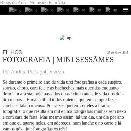
Blogs do Ano - Nomeado FamÃ­lia
FILHOS
27 de Maio, 2015
FOTOGRAFIA | MINI SESSÃΜES
Por Andrea Portugal Deveza
Se durante o primeiro ano de vida tirei fotografias a cada suspiro,
sorriso, choro, cara feia e às bochechas mais queridas enquanto
dormiam a sesta, hoje passados quase cinco anos de vida dos dois,
tiro menos... É mais difícil tê-los quietos, querem sempre fazer
caretas e falam imenso. Por vezes querem ser eles a tirar a
fotografia, o que resulta em mil e uma fotografias minhas sem nexo
e com cara de farta. Mas mesmo assim, há um dia, um dia por ano
em que eu agarro neles, em adereços, num lanche e no carro e lá
vamos nós. tirar fotografias os três!