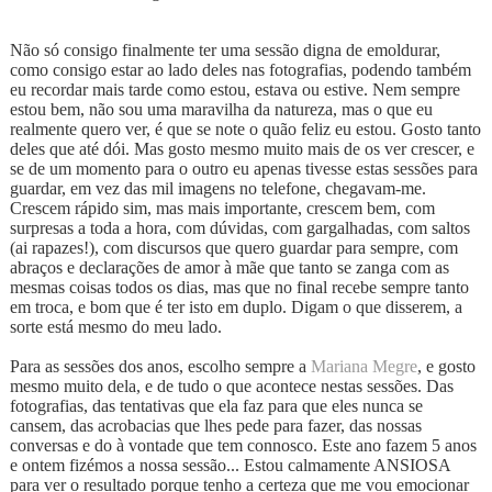
Não só consigo finalmente ter uma sessão digna de emoldurar,
como consigo estar ao lado deles nas fotografias, podendo também
eu recordar mais tarde como estou, estava ou estive. Nem sempre
estou bem, não sou uma maravilha da natureza, mas o que eu
realmente quero ver, é que se note o quão feliz eu estou. Gosto tanto
deles que até dói. Mas gosto mesmo muito mais de os ver crescer, e
se de um momento para o outro eu apenas tivesse estas sessões para
guardar, em vez das mil imagens no telefone, chegavam-me.
Crescem rápido sim, mas mais importante, crescem bem, com
surpresas a toda a hora, com dúvidas, com gargalhadas, com saltos
(ai rapazes!), com discursos que quero guardar para sempre, com
abraços e declarações de amor à mãe que tanto se zanga com as
mesmas coisas todos os dias, mas que no final recebe sempre tanto
em troca, e bom que é ter isto em duplo. Digam o que disserem, a
sorte está mesmo do meu lado.
Para as sessões dos anos, escolho sempre a
Mariana Megre
, e gosto
mesmo muito dela, e de tudo o que acontece nestas sessões. Das
fotografias, das tentativas que ela faz para que eles nunca se
cansem, das acrobacias que lhes pede para fazer, das nossas
conversas e do à vontade que tem connosco. Este ano fazem 5 anos
e ontem fizémos a nossa sessão... Estou calmamente ANSIOSA
para ver o resultado porque tenho a certeza que me vou emocionar