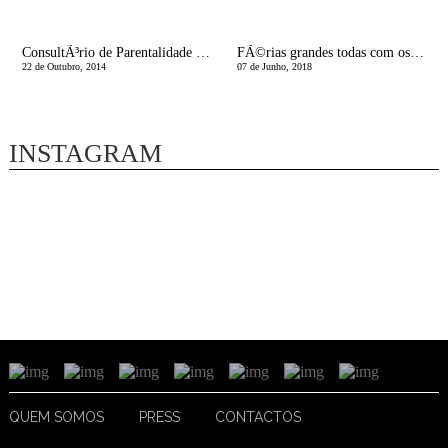
ConsultÃ³rio de Parentalidade | Quando o nosso filho Ã© vÃ­tima de bullying
FÃ©rias grandes todas com os miÃºdos, sim ou sopas?
22 de Outubro, 2014
07 de Junho, 2018
INSTAGRAM
QUEM SOMOS
PRESS
CONTACTOS