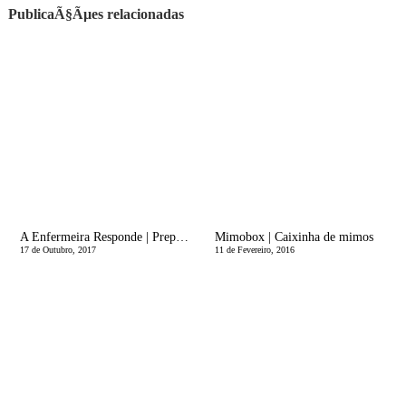
PublicaÃ§Ãµes relacionadas
A Enfermeira Responde | PreparaÃ§Ã£o da Mala da Grande Viagem - A Mala da Maternidade!
Mimobox | Caixinha de mimos
17 de Outubro, 2017
11 de Fevereiro, 2016