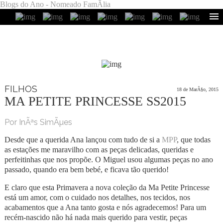
Blogs do Ano - Nomeado FamÃ­lia
FILHOS
18 de MarÃ§o, 2015
MA PETITE PRINCESSE SS2015
Por InÃªs SimÃµes
Desde que a querida Ana lançou com tudo de si a
MPP
, que todas
as estações me maravilho com as peças delicadas, queridas e
perfeitinhas que nos propõe. O Miguel usou algumas peças no ano
passado, quando era bem bebé, e ficava tão querido!
E claro que esta Primavera a nova coleção da Ma Petite Princesse
está um amor, com o cuidado nos detalhes, nos tecidos, nos
acabamentos que a Ana tanto gosta e nós agradecemos! Para um
recém-nascido não há nada mais querido para vestir, peças