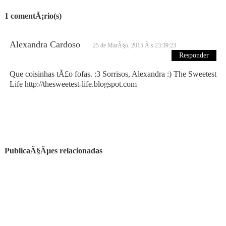
1 comentÃ¡rio(s)
Alexandra Cardoso
25 de MarÃ§o, 2015 Ã s 23:39:23
Responder
Que coisinhas tÃ£o fofas. :3 Sorrisos, Alexandra :) The Sweetest
Life http://thesweetest-life.blogspot.com
PublicaÃ§Ãµes relacionadas