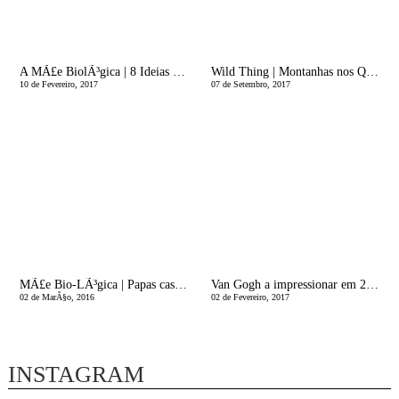
A MÃ£e BiolÃ³gica | 8 Ideias PrÃ¡ticas para Festas de AniversÃ¡rio de CrianÃ§as
Wild Thing | Montanhas nos Quartos dos MiÃºdos
10 de Fevereiro, 2017
07 de Setembro, 2017
MÃ£e Bio-LÃ³gica | Papas caseiras: um passo Ã frente na saÃºde dos bebÃ©s!
Van Gogh a impressionar em 2017
02 de MarÃ§o, 2016
02 de Fevereiro, 2017
INSTAGRAM