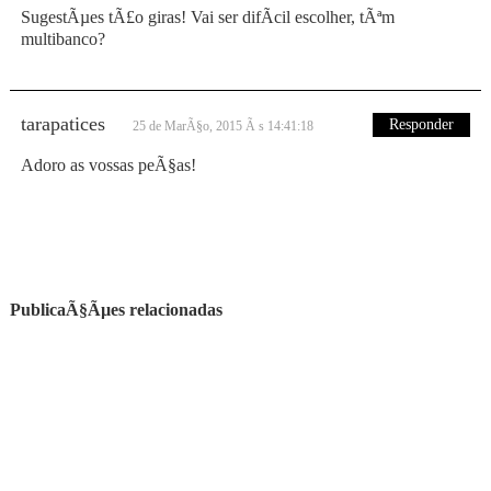
SugestÃµes tÃ£o giras! Vai ser difÃ­cil escolher, tÃªm
multibanco?
tarapatices
Responder
25 de MarÃ§o, 2015 Ã s 14:41:18
Adoro as vossas peÃ§as!
PublicaÃ§Ãµes relacionadas