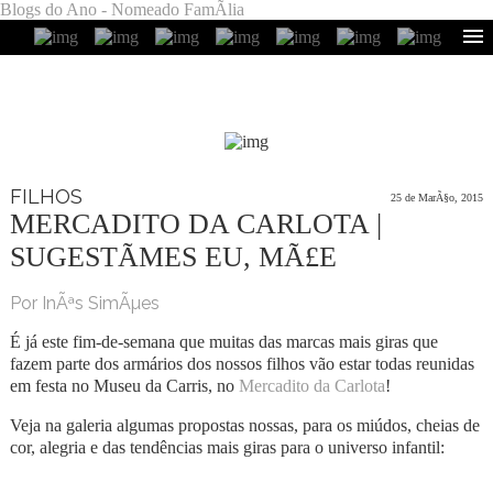
Blogs do Ano - Nomeado FamÃ­lia
FILHOS
25 de MarÃ§o, 2015
MERCADITO DA CARLOTA |
SUGESTÃΜES EU, MÃ£E
Por InÃªs SimÃµes
É já este fim-de-semana que muitas das marcas mais giras que
fazem parte dos armários dos nossos filhos vão estar todas reunidas
em festa no Museu da Carris, no
Mercadito da Carlota
!
Veja na galeria algumas propostas nossas, para os miúdos, cheias de
cor, alegria e das tendências mais giras para o universo infantil: