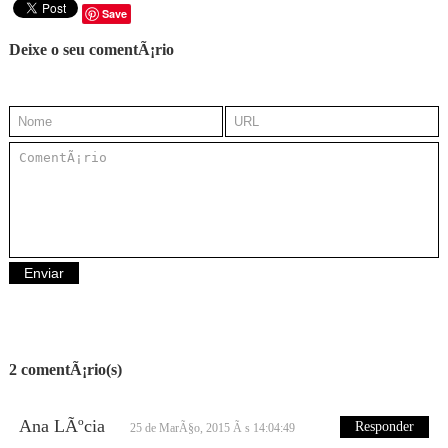
Save
Deixe o seu comentÃ¡rio
2 comentÃ¡rio(s)
Ana LÃºcia
Responder
25 de MarÃ§o, 2015 Ã s 14:04:49