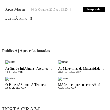
Xica Maria
Responder
30 de Outubro, 2015 Ã s 13:25:44
Que mÃ¡ximo!!!!
PublicaÃ§Ãµes relacionadas
Jardim de InfÃ¢ncia | Arquitectura
As Maravilhas da Maternidade | Em directo do pediÃ¡trico
10 de Julho, 2017
28 de Novembro, 2014
O Pai AnÃ³nimo | A Tempestade Perfeita
MÃ£es, sempre ao serviÃ§o dos Filhos!
05 de MarÃ§o, 2015
30 de Julho, 2015
INSTAGRAM