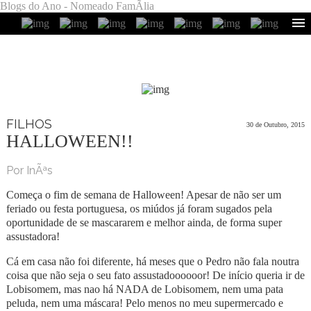
Blogs do Ano - Nomeado FamÃ­lia
FILHOS
30 de Outubro, 2015
HALLOWEEN!!
Por InÃªs
Começa o fim de semana de Halloween! Apesar de não ser um
feriado ou festa portuguesa, os miúdos já foram sugados pela
oportunidade de se mascararem e melhor ainda, de forma super
assustadora!
Cá em casa não foi diferente, há meses que o Pedro não fala noutra
coisa que não seja o seu fato assustadoooooor! De início queria ir de
Lobisomem, mas nao há NADA de Lobisomem, nem uma pata
peluda, nem uma máscara! Pelo menos no meu supermercado e