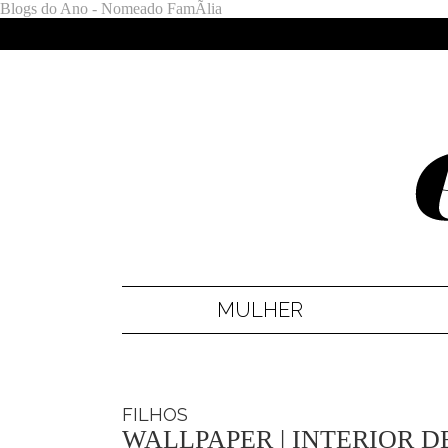
Blogs do Ano - Nomeado FamÃ­lia
MULHER
FILHOS
WALLPAPER | INTERIOR D