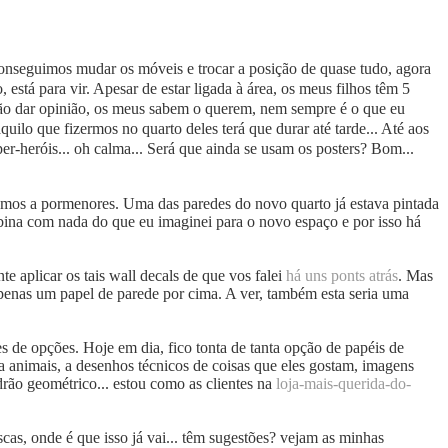
conseguimos mudar os móveis e trocar a posição de quase tudo, agora
 está para vir. Apesar de estar ligada à área, os meus filhos têm 5
 não dar opinião, os meus sabem o querem, nem sempre é o que eu
quilo que fizermos no quarto deles terá que durar até tarde... Até aos
per-heróis... oh calma... Será que ainda se usam os posters? Bom...
vamos a pormenores. Uma das paredes do novo quarto já estava pintada
ina com nada do que eu imaginei para o novo espaço e por isso há
te aplicar os tais wall decals de que vos falei
há uns ponts atrás
. Mas
penas um papel de parede por cima. A ver, também esta seria uma
res de opções. Hoje em dia, fico tonta de tanta opção de papéis de
a animais, a desenhos técnicos de coisas que eles gostam, imagens
rão geométrico... estou como as clientes na
loja-mais-querida-do-
cas, onde é que isso já vai... têm sugestões? vejam as minhas