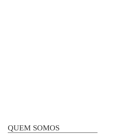
MÃ£E BIO-LÃ³GICA |
COMIDA PARA
CONGELAR
QUEM SOMOS