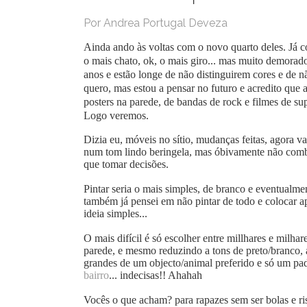
Por Andrea Portugal Deveza
Ainda ando às voltas com o novo quarto deles. Já 
o mais chato, ok, o mais giro... mas muito demorado,
anos e estão longe de não distinguirem cores e de
quero, mas estou a pensar no futuro e acredito que a
posters na parede, de bandas de rock e filmes de su
Logo veremos.
Dizia eu, móveis no sítio, mudanças feitas, agora 
num tom lindo beringela, mas óbivamente não comb
que tomar decisões.
Pintar seria o mais simples, de branco e eventualmen
também já pensei em não pintar de todo e colocar a
ideia simples...
O mais difícil é só escolher entre millhares e milha
parede, e mesmo reduzindo a tons de preto/branco, 
grandes de um objecto/animal preferido e só um pad
bairro
... indecisas!! Ahahah
Vocês o que acham? para rapazes sem ser bolas e ris