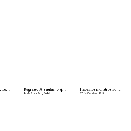
O pai AnÃ³nimo | A Tempestade Perfeita - A Sequela
Regresso Ã s aulas, o que vestir?
Habemos monstros no Halloween!
14 de Setembro, 2016
27 de Outubro, 2016