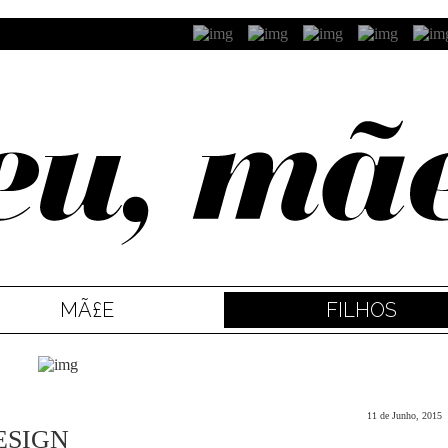
MÃ£E
FILHOS
11 de Junho, 2015
ESIGN