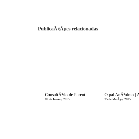
PublicaÃ§Ãµes relacionadas
ConsultÃ³rio de Parentalidade | NÃ£o Sei Como Lidar com a Minha Filha
07 de Janeiro, 2015
25 de MarÃ§o, 2015