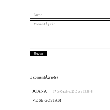
1 comentÃ¡rio(s)
JOANA
17 de Outubro, 2016 Ã s 13:38:44
VE SE GOSTAS!