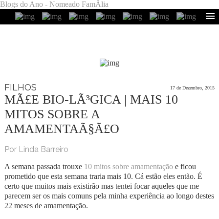
Blogs do Ano - Nomeado FamÃ­lia
FILHOS
17 de Dezembro, 2015
MÃ£E BIO-LÃ³GICA | MAIS 10
MITOS SOBRE A
AMAMENTAÃ§Ã£O
Por Linda Barreiro
A semana passada trouxe
10 mitos sobre amamentação
e ficou
prometido que esta semana traria mais 10. Cá estão eles então. É
certo que muitos mais existirão mas tentei focar aqueles que me
parecem ser os mais comuns pela minha experiência ao longo destes
22 meses de amamentação.