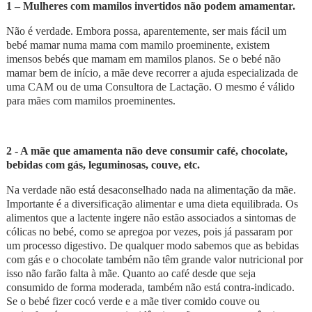
1 – Mulheres com mamilos invertidos não podem amamentar.
Não é verdade. Embora possa, aparentemente, ser mais fácil um
bebé mamar numa mama com mamilo proeminente, existem
imensos bebés que mamam em mamilos planos. Se o bebé não
mamar bem de início, a mãe deve recorrer a ajuda especializada de
uma CAM ou de uma Consultora de Lactação. O mesmo é válido
para mães com mamilos proeminentes.
2 - A mãe que amamenta não deve consumir café, chocolate,
bebidas com gás, leguminosas, couve, etc.
Na verdade não está desaconselhado nada na alimentação da mãe.
Importante é a diversificação alimentar e uma dieta equilibrada. Os
alimentos que a lactente ingere não estão associados a sintomas de
cólicas no bebé, como se apregoa por vezes, pois já passaram por
um processo digestivo. De qualquer modo sabemos que as bebidas
com gás e o chocolate também não têm grande valor nutricional por
isso não farão falta à mãe. Quanto ao café desde que seja
consumido de forma moderada, também não está contra-indicado.
Se o bebé fizer cocó verde e a mãe tiver comido couve ou