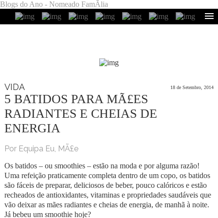
Blogs do Ano - Nomeado FamÃ­lia
VIDA
18 de Setembro, 2014
5 BATIDOS PARA MÃ£ES
RADIANTES E CHEIAS DE
ENERGIA
Por Equipa Eu, MÃ£e
Os batidos – ou smoothies – estão na moda e por alguma razão!
Uma refeição praticamente completa dentro de um copo, os batidos
são fáceis de preparar, deliciosos de beber, pouco calóricos e estão
recheados de antioxidantes, vitaminas e propriedades saudáveis que
vão deixar as mães radiantes e cheias de energia, de manhã à noite.
Já bebeu um smoothie hoje?