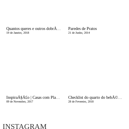
Quantos queres e outros dobrÃ¡veis | A fazer rewind na minha cabeca
Paredes de Pratos
19 de Janeiro, 2018
21 de Junho, 2014
InspiraÃ§Ã£o | Casas com Planta - Ã‰ muito Verde!
Checklist do quarto do bebÃ© boÃ©mio
09 de Novembro, 2017
28 de Fevereiro, 2018
INSTAGRAM