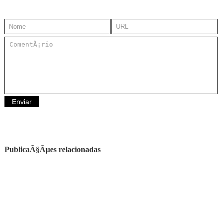
PublicaÃ§Ãµes relacionadas