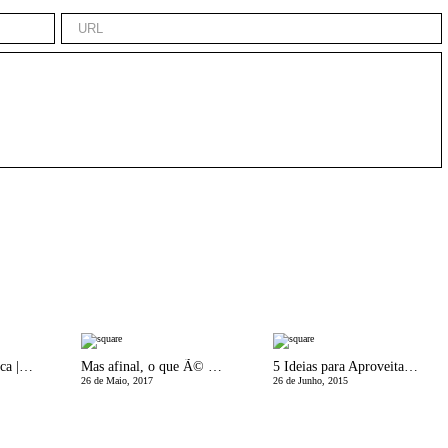
A MÃ£e Bio-LÃ³gica | Como fazer Leite vegetal caseiro?
Mas afinal, o que Ã© o skyr?
5 Ideias para Aproveitar Melhor o Fim-de-Semana
26 de Maio, 2017
26 de Junho, 2015