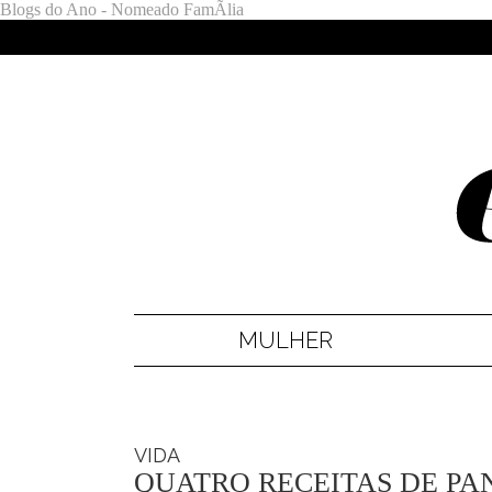
Blogs do Ano - Nomeado FamÃ­lia
MULHER
VIDA
QUATRO RECEITAS DE PA