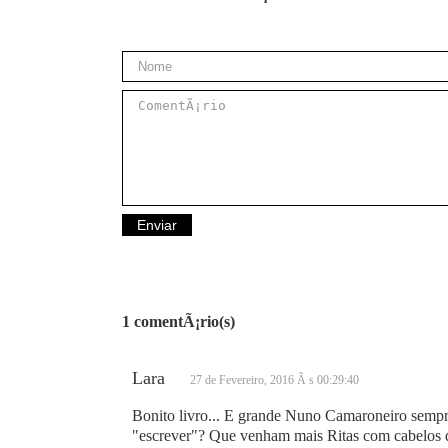
1 comentÃ¡rio(s)
Lara
27 de Fevereiro, 2016 Ã s 00:29:40
Bonito livro... E grande Nuno Camaroneiro sempre
"escrever"? Que venham mais Ritas com cabelos de