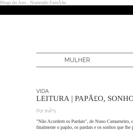
Blogs do Ano - Nomeado FamÃ­lia
MULHER
VIDA
LEITURA | PAPÃ£O, SONH
Por InÃªs
"Não Acordem os Pardais", de Nuno Camarneiro, cont
finalmente o papão, os pardais e os sonhos que lhe