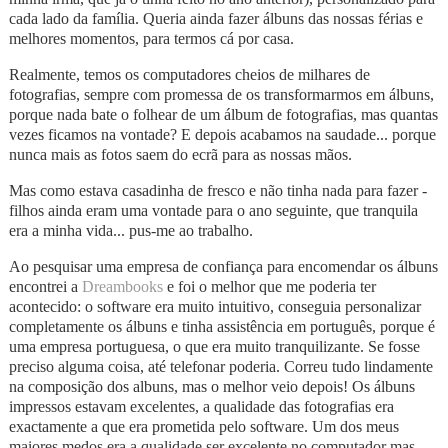
cada lado da família. Queria ainda fazer álbuns das nossas férias e
melhores momentos, para termos cá por casa.
Realmente, temos os computadores cheios de milhares de
fotografias, sempre com promessa de os transformarmos em álbuns,
porque nada bate o folhear de um álbum de fotografias, mas quantas
vezes ficamos na vontade? E depois acabamos na saudade... porque
nunca mais as fotos saem do ecrã para as nossas mãos.
Mas como estava casadinha de fresco e não tinha nada para fazer -
filhos ainda eram uma vontade para o ano seguinte, que tranquila
era a minha vida... pus-me ao trabalho.
Ao pesquisar uma empresa de confiança para encomendar os álbuns
encontrei a
Dreambooks
e foi o melhor que me poderia ter
acontecido: o software era muito intuitivo, conseguia personalizar
completamente os álbuns e tinha assistência em português, porque é
uma empresa portuguesa, o que era muito tranquilizante. Se fosse
preciso alguma coisa, até telefonar poderia. Correu tudo lindamente
na composição dos albuns, mas o melhor veio depois! Os álbuns
impressos estavam excelentes, a qualidade das fotografias era
exactamente a que era prometida pelo software. Um dos meus
maiores medos era a qualidade ser excelente no computador mas,