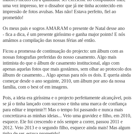
uma vez impresso, ter o dissabor que já me tinha acontecido em
impressão de fotos avulsas. Mas não! Estava perfeito, fiel ao
prometido!
Os meus pais e sogros AMARAM o presente de Natal desse ano
- fica a dica, é um presente giríssimo e ganha major points! E nós
amámos a compilação das nossas férias até então.
Ficou a promessa de continuação do projecto: um álbum com as
nossas fotografias preferidas do nosso casamento. Algo mais
intimista do que o álbum de casamento institucional, algo com
apenas aquelas fotos que mais gostámos, sem olhar ao protocolo dos
álbuns de casamento... Algo apenas para nós os dois. E queria ainda
começar desde o ano seguinte, 2010, um álbum por ano da nossa
família, com o best of em imagens.
Pois, a ideia era giríssima e o projecto perfeitamente alcançável, pois
se já o tinha lançado com sucesso e tinha uma marca de confiança
para editar e imprimir?! Mas o tempo foi passando e nunca mais
concretizava as minhas ideias... Veio uma gravidez e filho, em 2010,
esquece. Ele foi crescendo e nós sempre a correr, passou 2011 e
2012. Veio 2013 e o segundo filho, esquece ainda mais! Mas algum
tinha de ser, estava prometido!