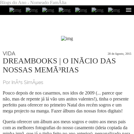
Blogs do Ano - Nomeado FamÃ­lia
VIDA
28 de Agosto, 2015
DREAMBOOKS | O INÃ­CIO DAS
NOSSAS MEMÃ³RIAS
Por InÃªs SimÃµes
Pouco depois de nos casarmos, nos idos de 2009 (... parece que
não, mas de repente já lá vão uns anitos valentes!), tinha o presente
perfeito para oferecer no primeiro Natal dos recém sogros e um
mega projecto na manga. Fazer álbuns das nossas fotos digitais!
Queria oferecer um álbum aos meus sogros e outro aos meus pais
com as melhores fotografias do nosso casamento (ideia copiada da
minha irmã, que já o tinha feito no ano anterior), personalizado para