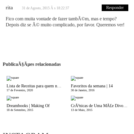
rita
Responder
31 de Agosto, 2015 Ã s 18:22:37
Fico com muita vontade de fazer tambÃ©m, mas e tempo?
Depois diz se Ã© muito complicado, por favor. Queremos ver!
PublicaÃ§Ãµes relacionadas
Lista de Receitas para quem nÃ£o Gosta de Cozinhar
Favoritos da semana | 14
17 de Fevereiro, 2020
30 de Janeiro, 2016
Dreambooks | Making Of
CrÃ³nicas de Uma MÃ£e Divorciada | Dad Bod, Uncle Bod, Stripper Bod, Nice Bod ou Pagode?
18 de Setembro, 2015
13 de Maio, 2015