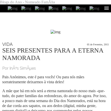
Blogs do Ano - Nomeado FamÃ­lia
VIDA
05 de Fevereiro, 2015
SEIS PRESENTES PARA A ETERNA
NAMORADA
Por InÃªs SimÃµes
Pais Anónimos, este é para vocês! Ou para nós mães
sorrateiramente deixarmos à vista deles!
A mãe que há em nós será a eterna namorada do nosso mais -que-
tudo, do pater familias das redondezas, do amor do agora. Por isso,
a pouco mais de uma semana do Dia dos Namorados, está na hora
de dar corda aos sapatos, ou aos dedos (digital, minha gente,
pensem digital!) e deixarmo-nos
surpreender
pelos nossos