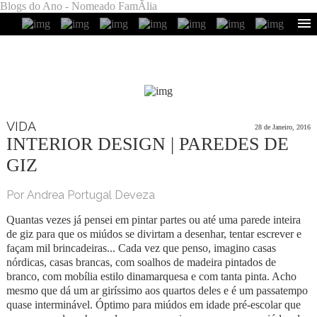
Blogs do Ano - Nomeado FamÃ­lia
VIDA
28 de Janeiro, 2016
INTERIOR DESIGN | PAREDES DE
GIZ
Por Andrea Portugal Deveza
Quantas vezes já pensei em pintar partes ou até uma parede inteira
de giz para que os miúdos se divirtam a desenhar, tentar escrever e
façam mil brincadeiras... Cada vez que penso, imagino casas
nórdicas, casas brancas, com soalhos de madeira pintados de
branco, com mobília estilo dinamarquesa e com tanta pinta. Acho
mesmo que dá um ar giríssimo aos quartos deles e é um passatempo
quase interminável. Óptimo para miúdos em idade pré-escolar que