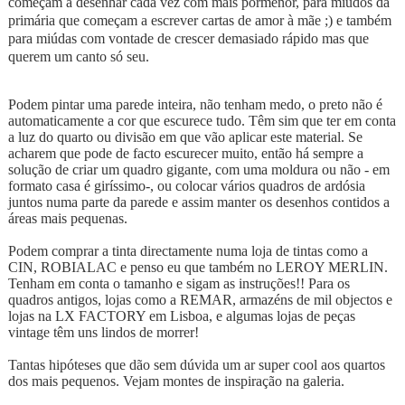
começam a desenhar cada vez com mais pormenor, para miúdos da
primária que começam a escrever cartas de amor à mãe ;) e também
para miúdas com vontade de crescer demasiado rápido mas que
querem um canto só seu.
Podem pintar uma parede inteira, não tenham medo, o preto não é
automaticamente a cor que escurece tudo. Têm sim que ter em conta
a luz do quarto ou divisão em que vão aplicar este material. Se
acharem que pode de facto escurecer muito, então há sempre a
solução de criar um quadro gigante, com uma moldura ou não - em
formato casa é giríssimo-, ou colocar vários quadros de ardósia
juntos numa parte da parede e assim manter os desenhos contidos a
áreas mais pequenas.
Podem comprar a tinta directamente numa loja de tintas como a
CIN, ROBIALAC e penso eu que também no LEROY MERLIN.
Tenham em conta o tamanho e sigam as instruções!! Para os
quadros antigos, lojas como a REMAR, armazéns de mil objectos e
lojas na LX FACTORY em Lisboa, e algumas lojas de peças
vintage têm uns lindos de morrer!
Tantas hipóteses que dão sem dúvida um ar super cool aos quartos
dos mais pequenos. Vejam montes de inspiração na galeria.