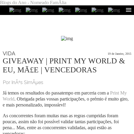
Blogs do Ano - Nomeado FamÃ­lia
VIDA
19 de Janeiro, 2015
GIVEAWAY | PRINT MY WORLD &
EU, MÃ£E | VENCEDORAS
Por InÃªs SimÃµes
Já temos os resultados do passatempo em parceria com a
Print My
World
. Obrigada pelas vossas participações, o prémio é muito giro,
e mais personalizado, impossíevl!
As concorrentes foram muitas mas as regras cumpridas foram
poucas, assim não foi possível validar tantas participações, foi
pena... Mas, entre as concorrentes validadas, aqui estão as
vencedoras: