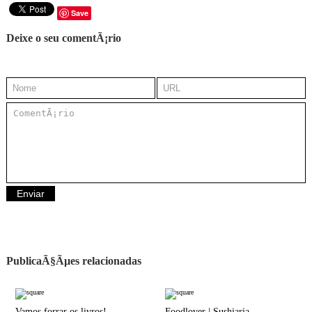
Save
Deixe o seu comentÃ¡rio
PublicaÃ§Ãµes relacionadas
Vamos forrar os livros!
Foodlover | Sushiaria