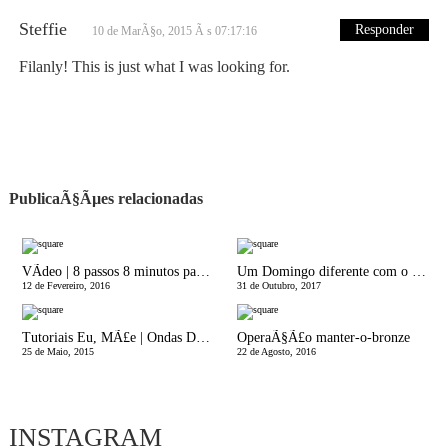
Steffie
Responder
10 de MarÃ§o, 2015 Ã s 07:17:16
Filanly! This is just what I was looking for.
PublicaÃ§Ãµes relacionadas
VÃ­deo | 8 passos 8 minutos para uma maquilhagem completa
Um Domingo diferente com o OLX
12 de Fevereiro, 2016
31 de Outubro, 2017
Tutoriais Eu, MÃ£e | Ondas DesconstruÃ­das
OperaÃ§Ã£o manter-o-bronze
25 de Maio, 2015
22 de Agosto, 2016
INSTAGRAM