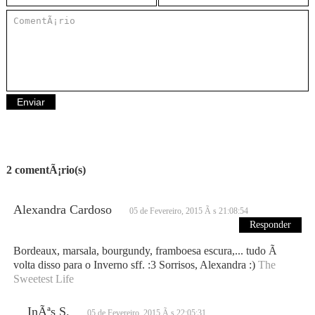
2 comentÃ¡rio(s)
Alexandra Cardoso
05 de Fevereiro, 2015 Ã s 21:08:54
Responder
Bordeaux, marsala, bourgundy, framboesa escura,... tudo Ã
volta disso para o Inverno sff. :3 Sorrisos, Alexandra :)
The
Sweetest Life
InÃªs S.
05 de Fevereiro, 2015 Ã s 22:05:31