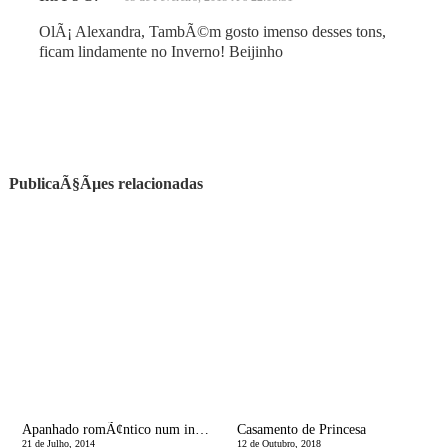
OlÃ¡ Alexandra, TambÃ©m gosto imenso desses tons,
ficam lindamente no Inverno! Beijinho
PublicaÃ§Ãµes relacionadas
Apanhado romÃ¢ntico num instante
Casamento de Princesa
21 de Julho, 2014
12 de Outubro, 2018