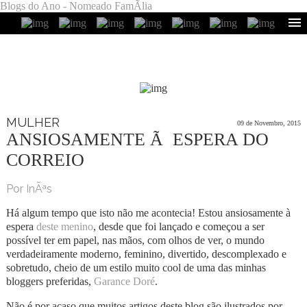
Blogs do Ano - Nomeado FamÃ­lia
MULHER
09 de Novembro, 2015
ANSIOSAMENTE Ã ESPERA DO
CORREIO
Por InÃªs
Há algum tempo que isto não me acontecia! Estou ansiosamente à
espera
deste menino
, desde que foi lançado e começou a ser
possível ter em papel, nas mãos, com olhos de ver, o mundo
verdadeiramente moderno, feminino, divertido, descomplexado e
sobretudo, cheio de um estilo muito cool de uma das minhas
bloggers preferidas,
Garance Doré
.
Não é por acaso que muitos artigos deste blog são ilustrados por