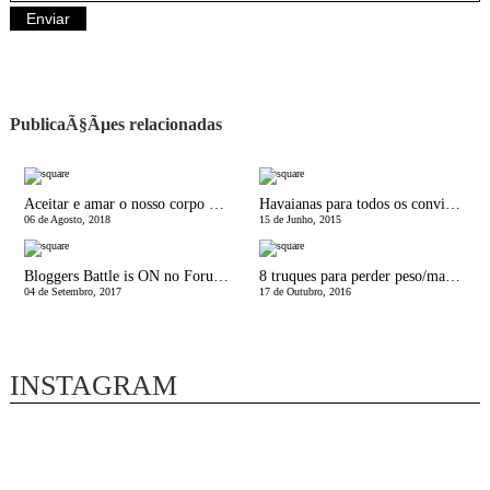
PublicaÃ§Ãµes relacionadas
Aceitar e amar o nosso corpo de pÃ³s parto - BeyoncÃ© para a Vogue
Havaianas para todos os convidados!
06 de Agosto, 2018
15 de Junho, 2015
Bloggers Battle is ON no Forum Sintra!
8 truques para perder peso/manter a linha
04 de Setembro, 2017
17 de Outubro, 2016
INSTAGRAM