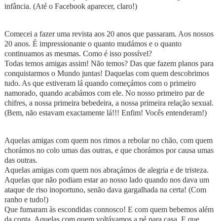
infância. (Até o Facebook aparecer, claro!)
Comecei a fazer uma revista aos 20 anos que passaram. Aos nossos
20 anos. É impressionante o quanto mudámos e o quanto
continuamos as mesmas. Como é isso possível?
Todas temos amigas assim! Não temos? Das que fazem planos para
conquistarmos o Mundo juntas! Daquelas com quem descobrimos
tudo. As que estiveram lá quando começámos com o primeiro
namorado, quando acabámos com ele. No nosso primeiro par de
chifres, a nossa primeira bebedeira, a nossa primeira relação sexual.
(Bem, não estavam exactamente lá!!! Enfim! Vocês entenderam!)
Aquelas amigas com quem nos rimos a rebolar no chão, com quem
chorámos no colo umas das outras, e que chorámos por causa umas
das outras.
Aquelas amigas com quem nos abraçámos de alegria e de tristeza.
Aquelas que não podiam estar ao nosso lado quando nos dava um
ataque de riso inoportuno, senão dava gargalhada na certa! (Com
ranho e tudo!)
Que fumaram às escondidas connosco! E com quem bebemos além
da conta. Aquelas com quem voltávamos a pé para casa. E que