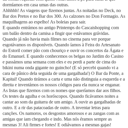
dormíamos em casa umas das outras.
Ahhhhh! As viagens que fizemos juntas. As noitadas no Deck, no
Bar dos Pretos e no Bar dos 300. As calzones no Don Formagio. As
maquilhagens ao espelho! As boleias para sair.
E quando entrámos no antigo Printemps do Cascaishopping com
um balão dentro da camisa a fingir que estávamos grávidas.
Quando já não havia mais filmes no cinema para ver porque
esgotávamos os disponíveis. Quando íamos à Feira do Artesanato
do Estoril comer pão com chouriço e ouvir os concertos da Ágata e
do Emanuel. E quando conhecemos os belgas no Jardim do Casino
e passámos uma semana com eles e eu perdi a parte de cima do
bikini numa onda gigante no guincho! (E só percebi quando vi a
cara de pânico dela seguida de uma gargalhada!) O Bar da Ponte, a
Kapital! Quando tirámos a carta e uma não distinguia a esquerda e a
direita e inventámos os nossos códigos para ela nunca se enganar.
As listas que fizemos com os nomes que queríamos dar aos filhos.
Os testes da agulha e os horóscopos. Quando ficávamos noites a
cantar ao som da guitarra de um amigo. A ouvir as gargalhadas de
outro. E a rir das patacoadas de outro. A inventar letras para
canções. Os namoros, os desgostos amorosos e as zangas com as
amigas que iam chegando e indo. Mas nós éramos sempre as
mesmas 3! Ali firmes e fortes! E odiávamos a mesmas gajas!