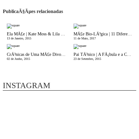
PublicaÃ§Ãµes relacionadas
Ela MÃ£e | Kate Moss & Lila Grace
MÃ£e Bio-LÃ³gica | 11 DiferenÃ§as entre a Primeira e a Segunda Gravidez
13 de Janeiro, 2015
11 de Maio, 2017
CrÃ³nicas de Uma MÃ£e Divorciada | Uma espÃ©cie de relaÃ§Ã£o com uma muito especÃ­fica raÃ§a de homens!
Pai TÃ³nico | A FÃ¡bula e a Culpa
02 de Junho, 2015
23 de Setembro, 2015
INSTAGRAM