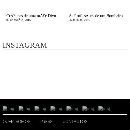
CrÃ³nicas de uma mÃ£e Divorciada | Hoje Ã© Dia da Mulher! Mas Ã© de um Homem que vou falar!
As ProfissÃµes de um Bombeiro
08 de MarÃ§o, 2016
26 de Julho, 2016
INSTAGRAM
QUEM SOMOS
PRESS
CONTACTOS