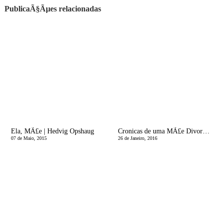
PublicaÃ§Ãµes relacionadas
Ela, MÃ£e | Hedvig Opshaug
Cronicas de uma MÃ£e Divorciada | Antes sÃ³ que mal acompanhado, o tanas!
07 de Maio, 2015
26 de Janeiro, 2016