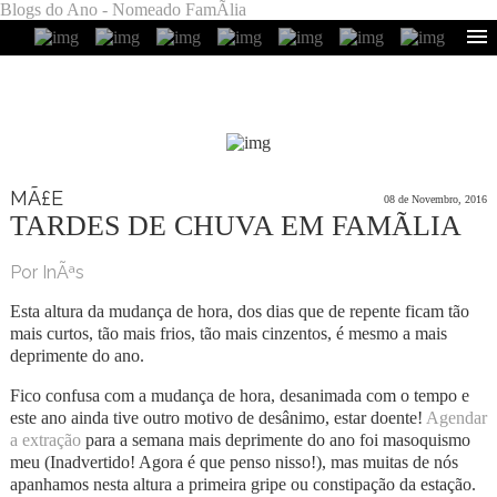
Blogs do Ano - Nomeado FamÃ­lia
MÃ£E
08 de Novembro, 2016
TARDES DE CHUVA EM FAMÃ­LIA
Por InÃªs
Esta altura da mudança de hora, dos dias que de repente ficam tão
mais curtos, tão mais frios, tão mais cinzentos, é mesmo a mais
deprimente do ano.
Fico confusa com a mudança de hora, desanimada com o tempo e
este ano ainda tive outro motivo de desânimo, estar doente!
Agendar
a extração
para a semana mais deprimente do ano foi masoquismo
meu (Inadvertido! Agora é que penso nisso!), mas muitas de nós
apanhamos nesta altura a primeira gripe ou constipação da estação.