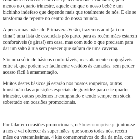
menos no quarto trimestre, aquele em que o nosso bebé é um
bichinho indefeso que depende mais que totalmente de nós. E ele se
tansforma de repente no centro do nosso mundo.
A pensar nas mães de Primavera-Verão, trazemos aqui (ali em
cima!) uma lista de essenciais pós parto, para as recém mães estarem
confortáveis (e giras!) em casa, mas com tudo o que precisam para
dar um salto à rua sem parecer que saíram de uma caverna.
São uma série de básicos confortáveis, mas altamente conjugáveis
entre si, que podem ser facilmente vestidos às camadas, sem perder
acesso fácil à amamentação.
Muitos destes básicos já estarão nos nossos roupeiros, outros
transitarão das aquisições especiais de gravidez para este quarto
trimestre, outras podemos ir comprando e tendo sempre em stock,
sobretudo em ocasiões promocionais.
Por falar em ocasiões promocionais, o
Showroomprive.pt
juntou-se
a nós e vai oferecer às super mães, que somos todas nós, recém
mães ou veteraníssimas, 4 kits comemorativos do dia da mãe, com