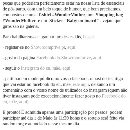
peças que poderiam perfeitamente estar na nossa lista de essenciais
de pós parto, com um belo toque de humor, que bem precisamos,
compostos de uma
T-shirt #WonderMother
; um
Shopping bag
#WonderMother
e um
Sticker “Baby on board” -
vejam que
giros são na galeria.
Para habilitarem-se a ganhar um destes kits, basta:
- registar-se no
Showroomprive.pt
,
aqui
- gostar da página
Facebook do Showroomprive
,
aqui
- seguir o
Instagram do eu, mãe, aqui
- partilhar em modo público no vosso facebook o post deste artigo
que vai estar no facebook do eu, mãe,
este aqui
, deixando um
comentário com o vosso nome de utilizador do instagram (quem não
tiver instagram pode excepcionalmente fazer gosto no
Facebook do
eu, mãe, aqui)
E pronto! É admitida apenas uma participação por pessoa, podem
participar até dia 1 de Maio às 11:30 horas e o sorteio será feito via
random.org e anunciado nesse mesmo dia.