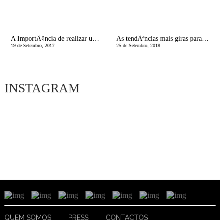
A ImportÃ¢ncia de realizar um programa de PreparaÃ§Ã£o do Nascimento! | EspaÃ§o SaÃºde da Mulher
As tendÃªncias mais giras para os nossos bebÃ©s | Puericultura Madrid 2018
19 de Setembro, 2017
25 de Setembro, 2018
INSTAGRAM
QUEM SOMOS
PRESS
CONTACTOS