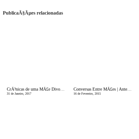
PublicaÃ§Ãµes relacionadas
CrÃ³nicas de uma MÃ£e Divorciada | SÃ³ nÃ£o Ã© feliz quem nÃ£o quer
Conversas Entre MÃ£es | Antes de Ser MÃ£e
31 de Janeiro, 2017
16 de Fevereiro, 2015