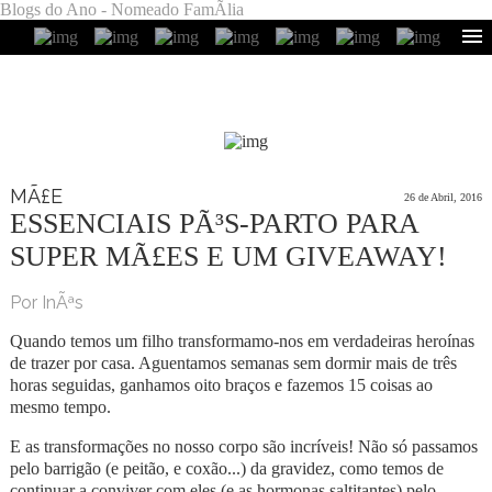
Blogs do Ano - Nomeado FamÃ­lia
MÃ£E
26 de Abril, 2016
ESSENCIAIS PÃ³S-PARTO PARA
SUPER MÃ£ES E UM GIVEAWAY!
Por InÃªs
Quando temos um filho transformamo-nos em verdadeiras heroínas
de trazer por casa. Aguentamos semanas sem dormir mais de três
horas seguidas, ganhamos oito braços e fazemos 15 coisas ao
mesmo tempo.
E as transformações no nosso corpo são incríveis! Não só passamos
pelo barrigão (e peitão, e coxão...) da gravidez, como temos de
continuar a conviver com eles (e as hormonas saltitantes) pelo