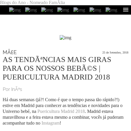
Blogs do Ano - Nomeado FamÃ­lia
MÃ£E
25 de Setembro, 2018
AS TENDÃªNCIAS MAIS GIRAS
PARA OS NOSSOS BEBÃ©S |
PUERICULTURA MADRID 2018
Por InÃªs
Há duas semanas (já?! Como é que o tempo passa tão rápido?!)
estive em Madrid para conhecer as tendências e novidades para o
Universo bebé, na
Puericultura Madrid 2018
. Madrid estava
maravilhosa e a feira estava mesmo a combinar, vocês já puderam
acompanhar tudo no
Instagram
!