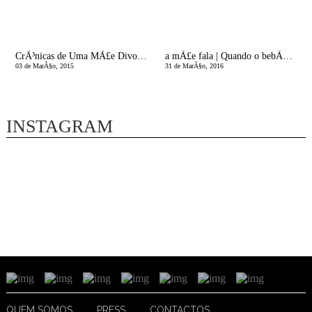
CrÃ³nicas de Uma MÃ£e Divorciada | As Amizades sÃ£o uma EspÃ©cie de Bando de Aves!
a mÃ£e fala | Quando o bebÃ© tarda em Chegar
03 de MarÃ§o, 2015
31 de MarÃ§o, 2016
INSTAGRAM
QUEM SOMOS
PRESS
CONTACTOS