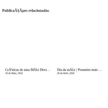
PublicaÃ§Ãµes relacionadas
CrÃ³nicas de uma MÃ£e Divorciada | O Ex-Marido Dela!
Dia da mÃ£e | Presentes mais que especiais: Andrea Prints
10 de Maio, 2016
20 de Abril, 2018