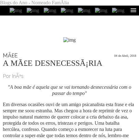
Blogs do Ano - Nomeado FamÃ­lia
MÃ£E
04 de Abril, 2018
A MÃ£E DESNECESSÃ¡RIA
Por InÃªs
"A boa mãe é aquela que se vai tornando desnecessária com o
passar do tempo"
Em diversas ocasiões ouvi de um amigo psicanalista esta frase e ela
sempre me soou estranha. Mas chegou a hora de reprimir de vez o
impulso natural materno de querer colocar a cria debaixo da asa,
protegida de todos os erros, tristezas e perigos. Uma batalha
hercúlea, confesso. Quando começo a esmorecer na luta para
controlar a super-mãe que todas temos dentro de nós, lembro-me