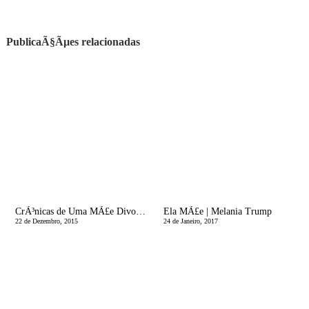
PublicaÃ§Ãµes relacionadas
CrÃ³nicas de Uma MÃ£e Divorciada | O Natal Ã© quando o Homem quiser
Ela MÃ£e | Melania Trump
22 de Dezembro, 2015
24 de Janeiro, 2017