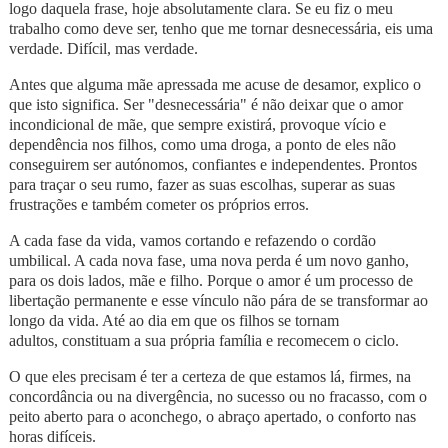
logo daquela frase, hoje absolutamente clara. Se eu fiz o meu
trabalho como deve ser, tenho que me tornar desnecessária, eis uma
verdade. Difícil, mas verdade.
Antes que alguma mãe apressada me acuse de desamor, explico o
que isto significa. Ser "desnecessária" é não deixar que o amor
incondicional de mãe, que sempre existirá, provoque vício e
dependência nos filhos, como uma droga, a ponto de eles não
conseguirem ser autónomos, confiantes e independentes. Prontos
para traçar o seu rumo, fazer as suas escolhas, superar as suas
frustrações e também cometer os próprios erros.
A cada fase da vida, vamos cortando e refazendo o cordão
umbilical. A cada nova fase, uma nova perda é um novo ganho,
para os dois lados, mãe e filho. Porque o amor é um processo de
libertação permanente e esse vínculo não pára de se transformar ao
longo da vida. Até ao dia em que os filhos se tornam
adultos, constituam a sua própria família e recomecem o ciclo.
O que eles precisam é ter a certeza de que estamos lá, firmes, na
concordância ou na divergência, no sucesso ou no fracasso, com o
peito aberto para o aconchego, o abraço apertado, o conforto nas
horas difíceis.