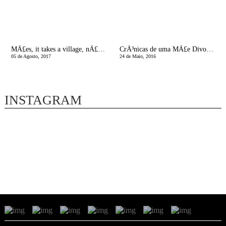
MÃ£es, it takes a village, nÃ£o somos feitas de ferro!
CrÃ³nicas de uma MÃ£e Divorciada | A agenda das mÃ£es solteiras Ã© quinzenal!
05 de Agosto, 2017
24 de Maio, 2016
INSTAGRAM