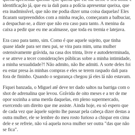
identificação já, que eu ia dali para a polícia apresentar queixa, que
era inadmissível, que não me podia dizer uma coisa daquelas! Eles
ficaram surpreendidos com a minha reação, começaram a balbuciar,
a despachar-se, a dizer que não era caso para tanto. A menina da
caixa a pedir que eu me acalmasse, que toda eu tremia e latejava.
Era caso para tanto, sim. Como é que aquele sujeito, que tinha
quase idade para ser meu pai, se vira para mim, uma mulher
ostensivamente grávida, na casa dos trinta, livre e autodeterminada,
e se atreve a tecer considerações públicas sobre a minha intimidade,
a minha sexualidade?! Não admito, não lhe admiti. A sorte deles foi
eu estar presa às minhas compras e eles se terem raspado dali para
fora de fininho. Quando o segurança chegou já eles lá não estavam.
Fiquei banzada, o Miguel até deve ter dado saltos na barriga com o
shot de adrenalina que levou. Grávida de oito meses e a ter de me
opor sozinha a uma merda daquelas, em pleno supermercado,
exercendo um direito que me assiste. Ainda hoje, eu só espero que
de cada vez que àquele sujeito lhe passar pela cabeça dizer destas a
outra mulher, ele se lembre do meu rosto furioso a chispar em cima
dele e se refreie, não vá aquela nova mulher ser outra "das que não
se fica".