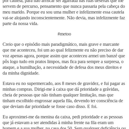
por cautela, para não arriscar ser agarrada nas ruas desertas que me
servem de percurso, pensamento que nunca passaria pela cabeça do
meu marido. Porque eu sou uma mulher e infelizmente essa cautela
vai-se alojando inconscientemente. Não devia, mas infelizmente faz
parte da nossa vida.
#metoo
Creio que o episódio mais paradigmático, mais grave e marcante
que me aconteceu, foi um ao qual felizmente eu não preciso de dar
voz apenas agora, porque assim que aconteceu armei um banzé que
pôs logo tudo em pratos limpos, mas fica para sempre a surpresa, o
ataque, a humilhação, a necessidade de defesa dos meus direitos e
da minha dignidade.
Estava eu no supermercado, aos 8 meses de gravidez, e fui pagar as
minhas compras. Dirigi-me à caixa que dá prioridade a grávidas,
cheia de pessoas que não tinham qualquer limitação, mas que
tinham escolhido engrossar aquela fila, devendo ter consciência de
que deviam dar prioridade se fosse caso disso. E foi.
Eu aproximei-me da menina da caixa, pedi prioridade e as pessoas
que já estavam a ser atendidas à minha frente na fila eram um
homem e a sua mulher, na casa dos 50. Sem qualquer deficiência ou