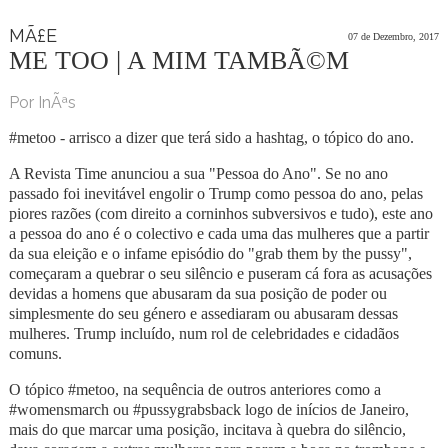
MÃ£E
07 de Dezembro, 2017
ME TOO | A MIM TAMBÃ©M
Por InÃªs
#metoo - arrisco a dizer que terá sido a hashtag, o tópico do ano.
A Revista Time anunciou a sua "Pessoa do Ano". Se no ano
passado foi inevitável engolir o Trump como pessoa do ano, pelas
piores razões (com direito a corninhos subversivos e tudo), este ano
a pessoa do ano é o colectivo e cada uma das mulheres que a partir
da sua eleição e o infame episódio do "grab them by the pussy",
começaram a quebrar o seu silêncio e puseram cá fora as acusações
devidas a homens que abusaram da sua posição de poder ou
simplesmente do seu género e assediaram ou abusaram dessas
mulheres. Trump incluído, num rol de celebridades e cidadãos
comuns.
O tópico #metoo, na sequência de outros anteriores como a
#womensmarch ou #pussygrabsback logo de inícios de Janeiro,
mais do que marcar uma posição, incitava à quebra do silêncio,