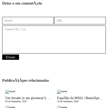
Deixe o seu comentÃ¡rio
PublicaÃ§Ãµes relacionadas
Um feriado (e um giveaway!) especial | Azul Alfazema
EspaÃ§o da MÃ£e | ReuniÃµes com Professores: Uma obrigaÃ§Ã£o ou uma mais-valia para o desenvolvimento das crianÃ§as?
05 de Dezembro, 2017
13 de Setembro, 2016