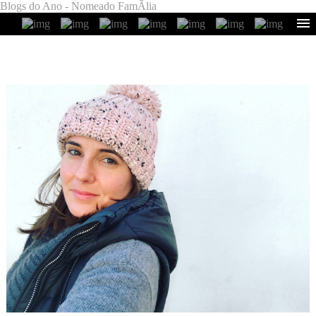
Blogs do Ano - Nomeado FamÃ­lia