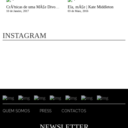
CrÃ³nicas de uma MÃ£e Divorciada | JÃ¡ nÃ£o Ã© a minha HistÃ³ria, mas serÃ¡ sempre a Deles!
Ela, mÃ£e | Kate Middleton
10 de Janeiro, 2017
03 de Maio, 2016
INSTAGRAM
QUEM SOMOS
PRESS
CONTACTOS
NEWSLETTER