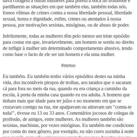
dava coragem a outras mulheres para porem a boca no trombone e
partilharem as situações em que também elas, também todas nós,
fomos vítimas de crimes contra a nossa liberdade pessoal, liberdade
sexual, honra e dignidade, enfim, crimes ou atentados à nossa
pessoa, por motivações sexistas, misóginas, ou de abuso de poder.
Infelizmente, todas as mulheres têm pelo menos um triste episódio
para contar em que, invariavelmente, um homem se sentiu no direito
de infligir à mulher um determinado comportamento abusivo, tendo
como base o facto de ele ser um homem e ela uma mulher.
#metoo
Eu também. Eu também tenho vários episódios destes na minha
vida, dos incontáveis piropos de trolhas, aos tarados que o sacaram
cá para fora no meio da rua, quando eu era criança a caminho da
escola, à porta da minha casa quando eu era adulta. A homens que
tinham mais que idade para ter juízo e no momento em que se
cruzavam comigo na rua, me apalpavam ou atiravam um "comia-te
toda!", tivesse eu 13 ou 33 anos. Comentários jocosos de colegas de
profissão, de amigos, entre mulheres. As mulheres também são
sexistas, machistas, por vezes misóginas. Eu também me condiciono
por conta do meu género, por exemplo, eu não corro sozinha à noite