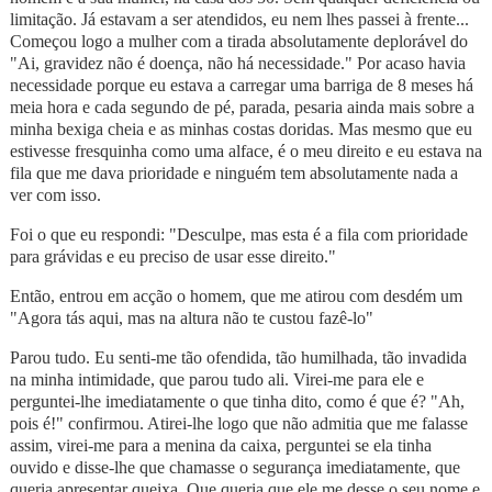
limitação. Já estavam a ser atendidos, eu nem lhes passei à frente...
Começou logo a mulher com a tirada absolutamente deplorável do
"Ai, gravidez não é doença, não há necessidade." Por acaso havia
necessidade porque eu estava a carregar uma barriga de 8 meses há
meia hora e cada segundo de pé, parada, pesaria ainda mais sobre a
minha bexiga cheia e as minhas costas doridas. Mas mesmo que eu
estivesse fresquinha como uma alface, é o meu direito e eu estava na
fila que me dava prioridade e ninguém tem absolutamente nada a
ver com isso.
Foi o que eu respondi: "Desculpe, mas esta é a fila com prioridade
para grávidas e eu preciso de usar esse direito."
Então, entrou em acção o homem, que me atirou com desdém um
"Agora tás aqui, mas na altura não te custou fazê-lo"
Parou tudo. Eu senti-me tão ofendida, tão humilhada, tão invadida
na minha intimidade, que parou tudo ali. Virei-me para ele e
perguntei-lhe imediatamente o que tinha dito, como é que é? "Ah,
pois é!" confirmou. Atirei-lhe logo que não admitia que me falasse
assim, virei-me para a menina da caixa, perguntei se ela tinha
ouvido e disse-lhe que chamasse o segurança imediatamente, que
queria apresentar queixa. Que queria que ele me desse o seu nome e