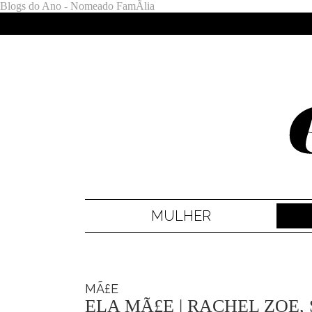
Blogs do Ano - Nomeado FamÃ­lia
MULHER
MÃ£E
ELA MÃ£E | RACHEL ZOE,