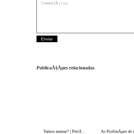
PublicaÃ§Ãµes relacionadas
Vamos assinar? | PetiÃ§Ã£o pela Cesariana Assistida pelo Pai