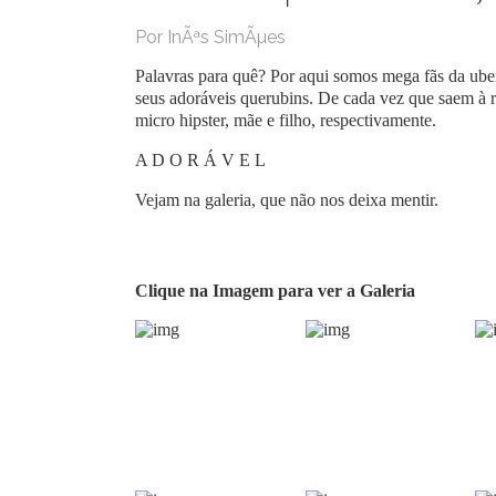
Por InÃªs SimÃµes
Palavras para quê? Por aqui somos mega fãs da uber 
seus adoráveis querubins. De cada vez que saem à r
micro hipster, mãe e filho, respectivamente.
A D O R Á V E L
Vejam na galeria, que não nos deixa mentir.
Clique na Imagem para ver a Galeria