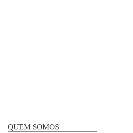
MÃ£E BIO-LÃ³GICA |
COMIDA PARA
CONGELAR
QUEM SOMOS