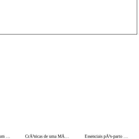
As ProfissÃµes de um Bombeiro
CrÃ³nicas de uma MÃ£e Divorciada | A nossa forÃ§a pode ser sinal de fraqueza
Essenciais pÃ³s-parto para Super MÃ£es e um Giveaway!